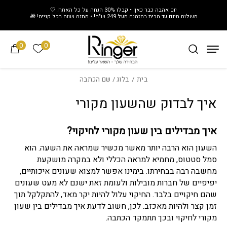
חזרה למעלה
Skip to Conten
יום אהבה כבר כאן! • קבלו 30% הנחה על כל האתר! 🤍
משלוח חינם עד הבית בהזמנה מעל 249 ש"ח! • מתנה שווה בכל קנייה! 🎁
0
0
הרשימה של
בית
/
בלוג
/ שם הכתבה
איך לבדוק שהשעון מקורי
איך מבדילים בין שעון מקורי לחיקוי?
השעון הוא הרבה יותר מאשר מכשיר שמראה את השעה. הוא
סמל סטטוס, מחמיא למראה הכללי ולא במקרה מושקעת
מחשבה רבה בבחירתו. בימינו אפשר למצוא שעונים איכותיים,
יפיפיים של חברות מובילות ולעומת זאת ישנם לא מעט שעונים
שהם חיקויים בלבד. החיקוי עלול להיות יקר מאד, להתקלקל תוך
זמן קצר ולהיות מאכזב. לכן, חשוב לדעת איך מבדילים בין שעון
מקורי לחיקוי ובכך תתמקד הכתבה.