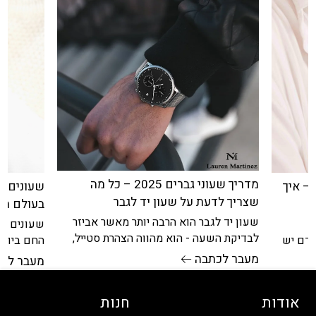
מדריך שעוני גברים 2025 – כל מה
– איך
שעונים מ
שצריך לדעת על שעון יד לגבר
בעולם הא
שעון יד לגבר הוא הרבה יותר מאשר אביזר
,
שעונים מר
לבדיקת השעה - הוא מהווה הצהרת סטייל,
אדם יש
החם ביותר
סמל סטטוס ופריט שימושי כאחד.
ולכן
וחדשני, ה
מעבר לכתבה
מעבר לכ
ואלגנטי
אודות
חנות