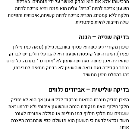
מרכישתו אלא אם הוא נבדק ואושר על ידי מומחים. באריזת
השעון צריכה להיות “כרית” עליה הוא מונח והיא צריכה להיות
חלקה ללא קמטים. הכרית צריכה להיות קשיחה, איכותית והפינות
שלה חייבות להיות סימטריות.
בדיקה שנייה – הגנה
שעון מקורי יגיע כשהוא עטוף בשכבת ניילון (נראה כמו ניילון
נצמד). המטרה של קופסת השעון היא להגן עליו ולכן יש לבדוק
שהאריזה אכן עושה זאת ושהשעון לא “מתנדנד” בתוכה. כל פרט
נבחר בקפידה ואם נראה שהשעון לא בדיוק מתאים לסביבתו,
זהו בהחלט סימן מחשיד.
בדיקה שלישית – אביזרים נלווים
היצרן יספק חוברת הוראות וברקוד לכל שעון אך הוא לא יספק
חלקי חילוף וזאת מנקודת הנחה שהשעון איכותי ולא ידרוש זאת.
שעונים עם חלקי חילוף כמו חוליות או סוללה אמורים לעורר
חשד וכדאי לדעת כי השעון הוא מושלם כפי שהחברה מייצרת
אותו.