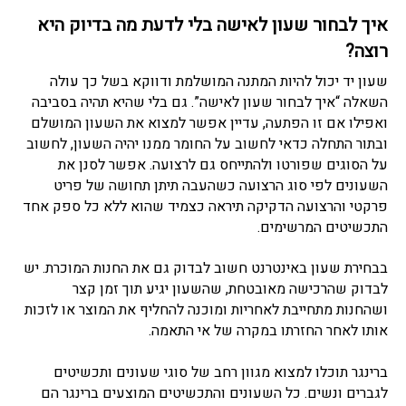
איך לבחור שעון לאישה בלי לדעת מה בדיוק היא
רוצה?
שעון יד יכול להיות המתנה המושלמת ודווקא בשל כך עולה
השאלה “איך לבחור שעון לאישה”. גם בלי שהיא תהיה בסביבה
ואפילו אם זו הפתעה, עדיין אפשר למצוא את השעון המושלם
ובתור התחלה כדאי לחשוב על החומר ממנו יהיה השעון, לחשוב
על הסוגים שפורטו ולהתייחס גם לרצועה. אפשר לסנן את
השעונים לפי סוג הרצועה כשהעבה תיתן תחושה של פריט
פרקטי והרצועה הדקיקה תיראה כצמיד שהוא ללא כל ספק אחד
התכשיטים המרשימים.
בבחירת שעון באינטרנט חשוב לבדוק גם את החנות המוכרת. יש
לבדוק שהרכישה מאובטחת, שהשעון יגיע תוך זמן קצר
ושהחנות מתחייבת לאחריות ומוכנה להחליף את המוצר או לזכות
אותו לאחר החזרתו במקרה של אי התאמה.
ברינגר תוכלו למצוא מגוון רחב של סוגי שעונים ותכשיטים
לגברים ונשים. כל השעונים והתכשיטים המוצעים ברינגר הם