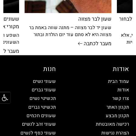
שעון לבר מצווה
שעונים מ
 לבחור
מקורי או 
שעון יד לבר מצווה – מתנה שווה באמת בר
מצווה היא לא סתם עוד יום הולדת ובתור
השפע והה
י, אלא
שכזאת, היא דורשת
השעונים, 
שיות
מעבר לכתבה
והעיצובים
ע
מעבר לכ
בנוגע
אודות
חנות
עמוד הבית
שעוני נשים
אודות
שעוני גברים
פתח
צרו קשר
תכשיטי נשים
תקנון האתר
תכשיטי גברים
תקנון מבצע
שעונים חכמים
רכישה מאובטחת
שעוני זהב לנשים
הצהרת נגישות
שעוני כסף לנשים