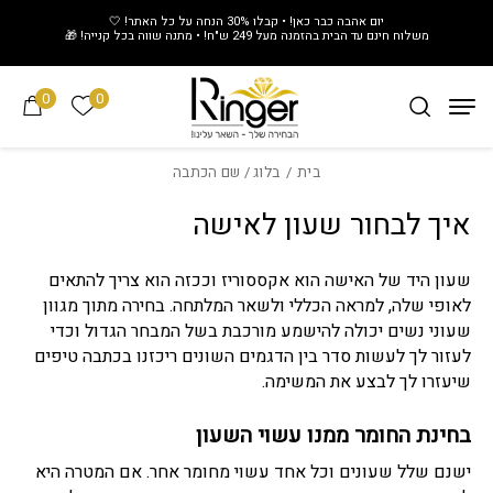
חזרה למעלה
Skip to Conten
יום אהבה כבר כאן! • קבלו 30% הנחה על כל האתר! 🤍
משלוח חינם עד הבית בהזמנה מעל 249 ש"ח! • מתנה שווה בכל קנייה! 🎁
0
0
הרשימה של
בית
/
בלוג
/ שם הכתבה
איך לבחור שעון לאישה
שעון היד של האישה הוא אקססוריז וככזה הוא צריך להתאים
לאופי שלה, למראה הכללי ולשאר המלתחה. בחירה מתוך מגוון
שעוני נשים יכולה להישמע מורכבת בשל המבחר הגדול וכדי
לעזור לך לעשות סדר בין הדגמים השונים ריכזנו בכתבה טיפים
שיעזרו לך לבצע את המשימה.
בחינת החומר ממנו עשוי השעון
ישנם שלל שעונים וכל אחד עשוי מחומר אחר. אם המטרה היא