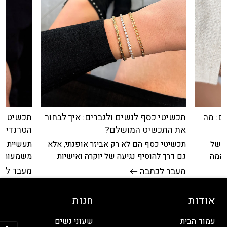
כם: מה
תכשיטים 
תכשיטי כסף לנשים ולגברים: איך לבחור
הטרנדים 
את התכשיט המושלם?
ן של
תעשיית הת
תכשיטי כסף הם לא רק אביזר אופנתי, אלא
תאמה
משמעותי ב
גם דרך להוסיף נגיעה של יוקרה ואישיות
ים
התכשיטים 
להופעה היומיומית. כיום, השוק מציע
מעבר לכ
מעבר לכתבה
מותרות או
אודות
חנות
פתח
עמוד הבית
שעוני נשים