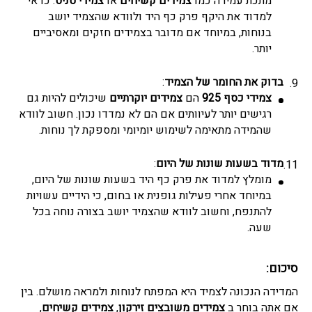
מתכת עמידה כמו
צמידים קשיחים
או
צמידי טניס
. כדאי
למדוד את היקף פרק כף היד ולוודא שהצמיד יושב
בנוחות, במיוחד אם מדובר בצמידים חזקים ומאסיביים
יותר.
בדוק את החומר של הצמיד
:
צמידי כסף 925
הם
צמידים יוקרתיים
שיכולים להיות גם
רגישים יותר לעיוותים אם הם לא נמדדו נכון. חשוב לוודא
שהמידה מתאימה לשימוש יומיומי ומספקת לך נוחות.
מדוד בשעות שונות של היום
:
מומלץ למדוד את פרק כף היד בשעות שונות של היום,
במיוחד אחרי פעילות גופנית או בחום, כי הידיים עשויות
להתנפח, וחשוב לוודא שהצמיד יושב בצורה נוחה בכל
שעה.
סיכום:
המדידה הנכונה לצמיד היא המפתח לנוחות ולמראה מושלם. בין
אם אתה בוחר ב
צמידים משובצים זירקון
,
צמידים קשיחים
,