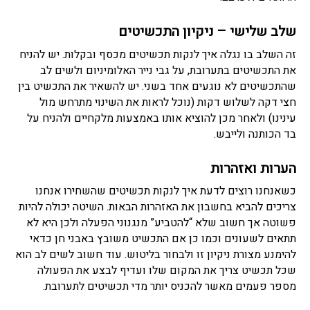
שלב שלישי – ניקיון התכשיטים
זה השלב בו נגלה איך לנקות תכשיטים מכסף ובקלות. יש להניח
את התכשיטים בתערובת, על גבי נייר האלומיניום ולשים לב
שהתכשיטים לא נוגעים אחד בשני. יש להשאיר את התכשיט בין
חצי דקה לשלוש דקות (נוכל לראות את השינוי מתרחש מול
עינינו) ולאחר מכן להוציא אותו באמצעות מלקחיים ולהניח על
בד הכותנה ולייבש.
הערות ואזהרות
כשאנחנו רוצים לדעת איך לנקות תכשיטים שהשחירו אנחנו
צריכים להביא בחשבון את האזהרות הבאות. השיטה יכולה להיות
פשוטה אך חשוב שלא “להטביע” מנגנוני הפעלה ולכן היא לא
תתאים לשעונים וכמו כן אם התכשיט משובץ באבני חן כדאי
להימנע מצורת ניקיון זו ולבחור בליטוש. עוד חשוב לשים לב הוא
שכל תכשיט צריך את המקום שלו ועדיף לבצע את הפעולה
מספר פעמים מאשר להכניס יותר מדי תכשיטים לתערובת.