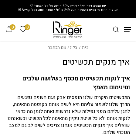
חזרה למעלה
Skip to Conten
יום אהבה כבר כאן! • קבלו 30% הנחה על כל האתר! 🤍
משלוח חינם עד הבית בהזמנה מעל 249 ש"ח! • מתנה שווה בכל קנייה! 🎁
0
0
הרשימה של
בית
/
בלוג
/ שם הכתבה
איך מנקים תכשיטים
איך לנקות תכשיטים מכסף בשלושה שלבים
ומינימום מאמץ
התכשיטים היקרים שלנו תופסים אבק ועם השנים נפגעים.
הדרך שלנו לשמור עליהם היא לשים אותם בקופסה מתאימה,
להגן עליהם מפני נפילות שלא נדרשות ואחת לזמן מה כדאי
לנקות אותם. לא כל שיטת ניקיון מתאימה לכל תכשיט וכשאנחנו
שואלים איך מנקים תכשיטים אנחנו צריכים לשים לב גם למצב
הנוכחי שלהם.