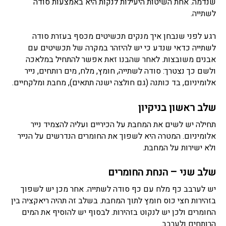
שנדמה. אחת השיטות היעילות לנקות היא באמצעות סודה
לשתייה.
רגע לפני שנבחן איך מנקים תכשיטים מכסף בעזרת סודה
לשתייה כדאי שנדע כי יש להיזהר במקרה של תכשיטים עם
אבנים משובצות. לאחר שהבנו זאת אפשר להתחיל במלאכה
ולשם כך נצטרך: סודה לשתייה, חומץ, מלח, מים רותחים, נייר
אלומיניום, בד כותנה (גם חולצה ישנה תתאים), מחבת ומלקחיים.
שלב ראשון בניקיון
תחילה יש לשים את המחבת על הכיריים ועליה להצמיד נייר
אלומיניום. המטרה היא לשפוך את החומרים הנדרשים על הנייר
ולא ישירות על המחבת.
שלב שני – הנחת החומרים
יש לערבב כף מלח עם כף סודה לשתייה. אחר מכן יש לשפוך
בזהירות חצי כוס חומץ לתוך המחבת. בשלב זה תהיה ריאקציה בין
החומרים ולכן יש לנקוט בזהירות. לבסוף יש להוסיף את המים
הרותחים ולערבב.