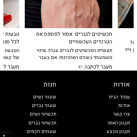
תכשיטים לגברים: אסור לפספס את
טבעות לנ
הטרנדים העכשוויים
לכל סגנון
מא?
 נייד
תעשיית התכשיטים לגברים עברה שינוי
הטבעת היא
משמעותי בשנים האחרונות. אם בעבר
של קשר, א
התכשיטים לגברים היו נחשבים לפריט
בטבעת יומ
מעבר לכתבה
מעבר לכ
מותרות או משהו שולי, כיום
אודות
חנות
עמוד הבית
שעוני נשים
אודות
שעוני גברים
צרו קשר
תכשיטי נשים
תקנון האתר
תכשיטי גברים
פתח
תקנון מבצע
שעונים חכמים