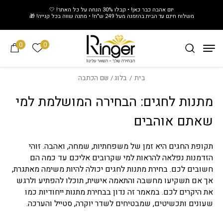
חזרה למעלה
Skip to Conten
יום אהבה כבר כאן! • קבלו 30% הנחה על כל האתר! 🤍
משלוח חינם עד הבית בהזמנה מעל 249 ש"ח! • מתנה שווה בכל קנייה! 🎁
0
0
הרשימה של
בית
/
בלוג
/ שם הכתבה
מתנות לחגים: הבחירה המושלמת למי
שאתם אוהבים
תקופת החגים היא זמן של משפחתיות, שמחה, ואהבה. זוהי
הזדמנות נפלאה להראות למי שקרובים אליכם עד כמה הם
חשובים לכם. בחירת מתנות לחגים יכולה להיות משימה מאתגרת,
אך אם תשקיעו מחשבה והתאמה אישית, תוכלו להפתיע ולרגש
את היקרים לכם. במאמר זה נדון בבחירת מתנות ייחודיות כמו
שעונים ותכשיטים, שמבטיחים לשדר יוקרה, סטייל והערכה.