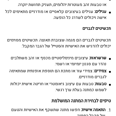
או טבעות זהב מעוטרות יהלומים, תעניק תחושת יוקרה.
עגילים:
עגילים בעיצובים קלאסיים או מודרניים מתאימים לכל
אישה ויכולים לשדרג כל הופעה.
תכשיטים לגברים
תכשיטים לגברים הם מגמה שצוברת תאוצה. תכשיטים מסוימים
יכולים להדגיש את האישיות והסטייל של הגבר המקבל:
שרשראות:
עיצובים מינימליסטיים מכסף או זהב משתלבים
נהדר עם סגנון יומיומי או רשמי.
צמידים:
צמידי עור או מתכת הם תוספת אופנתית שמתאימה
לגברים מודרניים.
טבעות:
טבעות עם עיצוב גיאומטרי או חריטה אישית יכולות
לשמש כמתנה בעלת ערך רגשי.
טיפים לבחירת המתנה המושלמת
התאמה אישית:
חפשו מתנה שתשקף את האישיות והטעם
של מקבל המתנה.