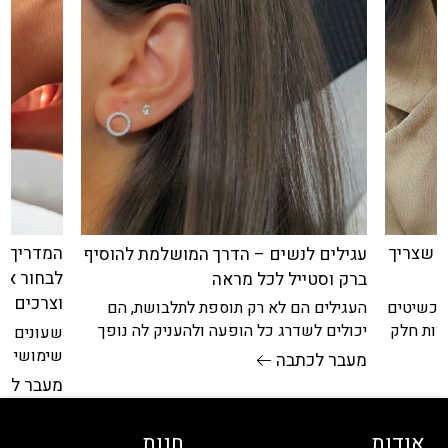
 שצריך
המדריך ה
עגילים לנשים – הדרך המושלמת להוסיף
לבחור את
ברק וסטייל לכל מראה
וצרכים
תכשיטים
העגילים הם לא רק תוספת לתלבושת, הם
הוות חלק
יכולים לשדרג כל הופעה ולהעניק לה נופך
שעונים ל
עת.
של יוקרה ואלגנטיות. בעשור האחרון, עגילים
שימושי של
מעבר לכתבה
פריט אופנ
מעבר לכ
היומיומית.
אודות
חנות