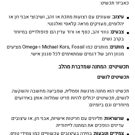
כאביזר תכשיט:
עיצוב:
שעונים עם רצועות מתכת או זהב, ושיבוצי אבני חן או
יהלומים, מעניקים מראה קלאסי ואלגנטי.
צבעים:
גווני זהב, כסף או ורוד עדין הם פופולריים במיוחד
בקרב נשים.
מותגים:
מותגים כמו Michael Kors, Fossil ו-Omega מציעים
מגוון רחב של דגמים שמתאימים לכל סגנון אישי.
תכשיטים: המתנה שמדברת מהלב
תכשיטים לנשים
תכשיט הוא מתנה מרגשת וסמלית, שמביעה מחשבה והשקעה.
לנשים, תכשיטים יכולים להיות פריט שמלווה אותן באירועים
מיוחדים וגם ביומיום:
שרשראות:
תליונים עם חריטות אישיות, אבני חן, או עיצובים
עדינים הופכים את המתנה לייחודית.
צמידים וטבעות:
בחירה בעיצובים עכשוויים כמו צמידי טניס,