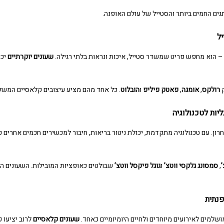
ים החמים ביותר והסטייל של עולם האופנה.
ל
 הוא מחפש פריט שמשדר סטייל, איכות ונראות בלתי רגילה.
שעונים יוקרתיים
יכו
ק
רולקס
,
אומגה
,
פאטק פיליפ
ו
הובלוט
. כל אחד מהם מציע עיצובים קלאסיים המשלב
יות לטכנולוגיה
ן. עם טכנולוגיה מתקדמת, יכולת ניטור בריאות, חיבור למכשירים חכמים אחרים כמ
,
סמסונג גלקסי ווטצ’
ו
גוגל פיקסל ווטצ’
שבולטים כאופציות המובילות. השעונים הל
נתית
למים לאירועים מיוחדים ולחיים היומיומיים כאחד.
שעונים קלאסיים
לרוב יציעו ק