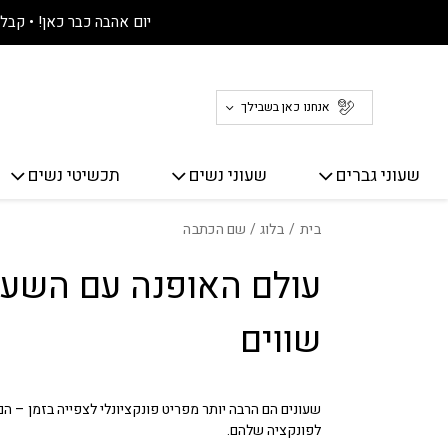
חזרה למעלה
Skip to Conten
יום אהבה כבר כאן! • קבלו 30% הנחה על כל האתר! 
אנחנו כאן בשבילך
שעוני גברים
שעוני נשים
תכשיטי נשים
בית
/
בלוג
/ שם הכתבה
עולם האופנה עם השעונ
שווים
שעונים הם הרבה יותר מפריט פונקציונלי לצפייה בזמן – ה
לפונקציה שלהם.