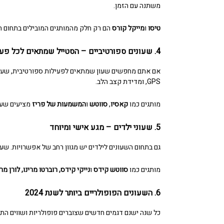
משתנה עם הזמן.
טיסו
ו
מייקל קורס
הם רק חלק מהמותגים המובילים בתחום
ה
4.
שעונים ספורטיביים
– הסטייל שמתאים לכל פעי
אם אתם מחפשים שעון שמתאים לפעילות ספורטיבית,
שעונ
GPS, ומדידת קצב הלב.
מותגים כמו
קאסיו
,
סווטש
ו
המשמעות של פריז
מציעים
שעו
5.
שעוני ילדים – מגע אישי ומיוחד
גם בתחום השעונים לילדים יש מגוון רחב של אפשרויות. שעונ
מותגים כמו
סווטש קידס
ו
נייקי קידס,
רוברטו מרינו
,
לורן מר
6.
השעונים הפופולריים ביותר לשנת 2024
כל שנה ישנם דגמים חדשים שצוברים פופולריות ושווים התיי