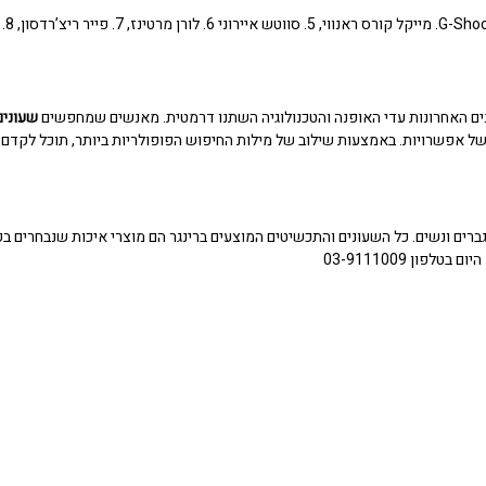
לורן מרטינז
, 7.
פייר ריצ’רדסון
, 8.
שנים האחרונות עדי האופנה והטכנולוגיה השתנו דרמטית. מאנשים שמחפשים
שעונים
 של אפשרויות. באמצעות שילוב של מילות החיפוש הפופולריות ביותר, תוכל לקדם
ברים ונשים
. כל השעונים והתכשיטים המוצעים ברינגר הם מוצרי איכות שנבחרים ב
ון 03-9111009