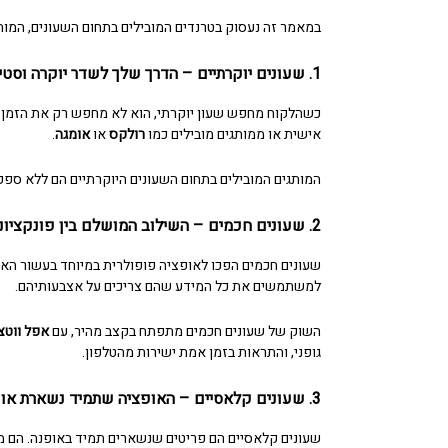
במאמר זה נעסוק בטרנדים המובילים בתחום השעונים, המותג
1.
שעונים יוקרתיים
– הדרך שלך לשדר יוקרה וסטיי
כשהלקוח מחפש שעון יוקרתי, הוא לא מחפש רק את הזמן –
אישית או ממותגים מובילים כמו
רולקס
או
אומגה
.
המותגים המובילים בתחום השעונים
היוקרתיים הם ללא ספ
2.
שעונים חכמים
– השילוב המושלם בין פונקציונל
שעונים חכמים
הפכו לאופציה פופולרית במיוחד בעשור האחרו
למשתמשים את כל המידע שהם צריכים על אצבעותיהם.
השוק של
שעונים חכמים
מתפתח בקצב מהיר, עם
אפל ווטצ’
גופני, והתראות בזמן אמת ישירות מהטלפון.
3.
שעונים קלאסיים
– האופציה שתמיד נשארת אופ
שעונים קלאסיים
הם פריטים שנשארים תמיד באופנה. הם מוש