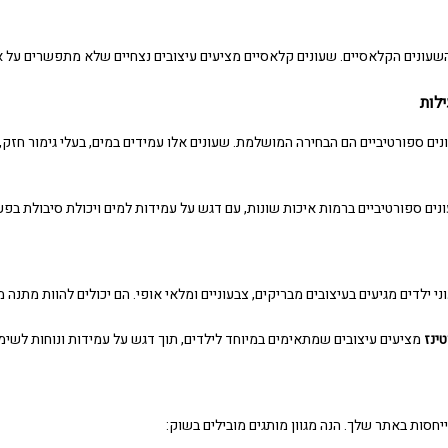
שעונים הקלאסיים
.
שעונים קלאסיים
מציעים עיצובים נצחיים שלא מתפשרים על א
לות
ים ספורטיביים
הם הבחירה המושלמת. שעונים אלו עמידים במים, בעלי גימור חזק, ו
נים ספורטיביים
ברמות איכות שונות, עם דגש על עמידות למים ויכולת סיבולת בפע
י ילדים מגיעים בעיצובים מבריקים, צבעוניים ומלאי אופי. הם יכולים להוות מתנה 
טינז
מציעים עיצובים שמתאימים במיוחד לילדים, תוך דגש על עמידות ונוחות לשימו
חסות באתר שלך. הנה מגוון מותגים מובילים בשוק: