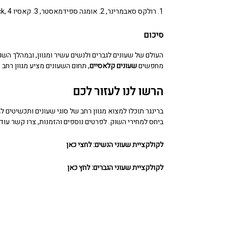
1. רולקס סאבמרינר, 2. אומגה ספידמאסטר, 3. קאסיו G-Shock, 4. מייקל קורס ראנווי, 5. סווטש איירוני 6.
סיכום
העולם של שעונים לגברים ולנשים עשיר ומגוון, ובמהלך ה
מחפשים
שעונים קלאסיים
, תחום השעונים מציע מגוון רחב
הרשו לנו לעזור לכם
ברינגר תוכלו למצוא מגוון רחב של סוגי
שעונים ותכשיטים לג
ביחס למחירי השוק. לפרטים נוספים והזמנות, צרו קשר עוד היום בטלפ
לקולקציית שעוני הנשים:
לחצי כאן
לקולקציית שעוני הגברים:
לחץ כאן