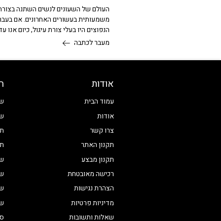
העולם של השעונים לנשים השתנה בצורה
משמעותית בעשורים האחרונים. אם בעבר
הנפוצים היו בעלי צורת עיגול, כיום אנו עד
מעבר לכתבה
אודות
ח
עמוד הבית
שע
אודות
שע
צרו קשר
תכ
תקנון האתר
תכ
תקנון מבצע
שע
רכישה מאובטחת
שע
הצהרת נגישות
שע
מדיניות פרטיות
שע
שאלות ותשובות
סט