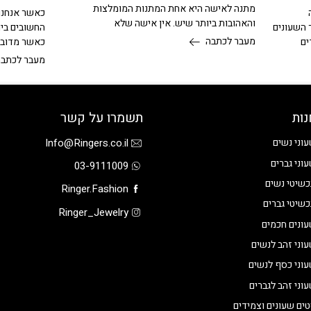
מתנה לאישה היא אחת המתנות המומלצות
כאשר אנחנו 
והאהובות ביותר שיש. אין אישה שלא
 השעונים
החשובים ביו
מעבר לכתבה
ים
כאשר מדובר 
מעבר לכתבה
נות
תשמרו על קשר
Info@Ringers.co.il
וני נשים
וני גברים
03-9111009
שיטי נשים
Ringer.Fashion
שיטי גברים
Ringer_Jewelry
ונים חכמים
וני זהב לנשים
וני כסף לנשים
וני זהב לגברים
ים שעונים וצמידים