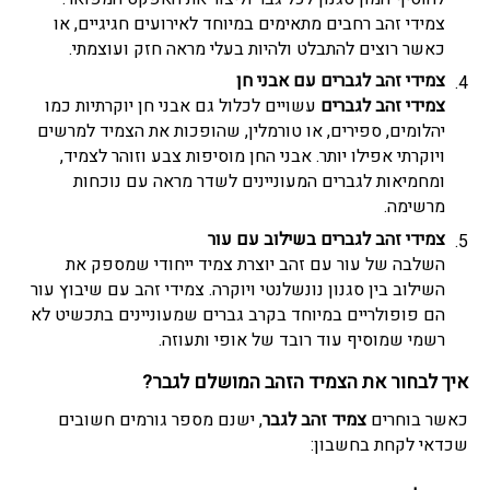
צמידי זהב רחבים מתאימים במיוחד לאירועים חגיגיים, או
כאשר רוצים להתבלט ולהיות בעלי מראה חזק ועוצמתי.
צמידי זהב לגברים
עם אבני חן
צמידי זהב לגברים
עשויים לכלול גם אבני חן יוקרתיות כמו
יהלומים, ספירים, או טורמלין, שהופכות את הצמיד למרשים
ויוקרתי אפילו יותר. אבני החן מוסיפות צבע וזוהר לצמיד,
ומחמיאות לגברים המעוניינים לשדר מראה עם נוכחות
מרשימה.
צמידי זהב לגברים
בשילוב עם עור
השלבה של עור עם זהב יוצרת צמיד ייחודי שמספק את
השילוב בין סגנון נונשלנטי ויוקרה. צמידי זהב עם שיבוץ עור
הם פופולריים במיוחד בקרב גברים שמעוניינים בתכשיט לא
רשמי שמוסיף עוד רובד של אופי ותעוזה.
איך לבחור את ה
צמיד הזהב
המושלם לגבר?
כאשר בוחרים
צמיד זהב לגבר
, ישנם מספר גורמים חשובים
שכדאי לקחת בחשבון: