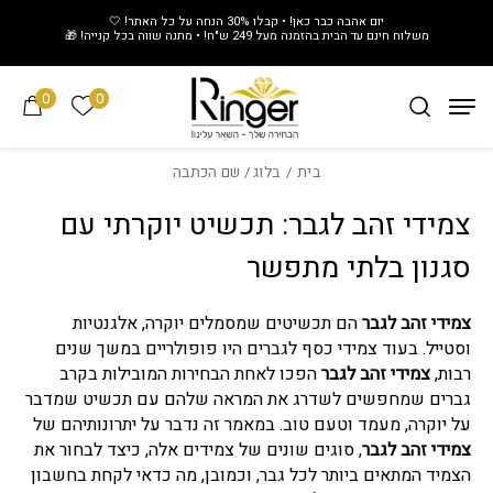
חזרה למעלה
Skip to Conten
יום אהבה כבר כאן! • קבלו 30% הנחה על כל האתר! 🤍
משלוח חינם עד הבית בהזמנה מעל 249 ש"ח! • מתנה שווה בכל קנייה! 🎁
0
0
הרשימה של
בית
/
בלוג
/ שם הכתבה
צמידי זהב לגבר: תכשיט יוקרתי עם
סגנון בלתי מתפשר
צמידי זהב לגבר
הם תכשיטים שמסמלים יוקרה, אלגנטיות
וסטייל. בעוד צמידי כסף לגברים היו פופולריים במשך שנים
רבות,
צמידי זהב לגבר
הפכו לאחת הבחירות המובילות בקרב
גברים שמחפשים לשדרג את המראה שלהם עם תכשיט שמדבר
על יוקרה, מעמד וטעם טוב. במאמר זה נדבר על יתרונותיהם של
צמידי זהב לגבר
, סוגים שונים של צמידים אלה, כיצד לבחור את
הצמיד המתאים ביותר לכל גבר, וכמובן, מה כדאי לקחת בחשבון