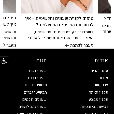
טיפים חש
טיפים לקניית שעונים ותכשיטים – איך
אחד?
איך לשמו
לבחור את הפריטים המושלמים?
חשובים
 לשמור
תכשיטים ה
כשמדובר בקניית שעונים ותכשיטים,
ומרשימים,
האפשרויות כמעט אינסופיות. לכל אדם יש
להעניק לנו
את הסגנון וההעדפות האישיות שלו, ולכן
מעבר לכ
מעבר לכתבה
חשוב לדעת מה לחפש,
פתח
אודות
חנות
עמוד הבית
שעוני נשים
אודות
שעוני גברים
צרו קשר
תכשיטי נשים
תקנון האתר
תכשיטי גברים
תקנון מבצע
שעונים חכמים
רכישה מאובטחת
שעוני זהב לנשים
הצהרת נגישות
שעוני כסף לנשים