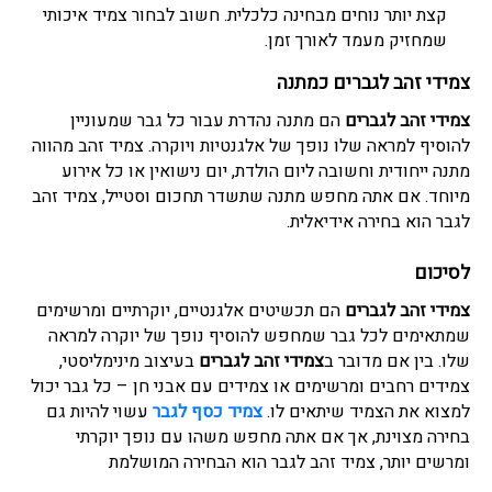
קצת יותר נוחים מבחינה כלכלית. חשוב לבחור צמיד איכותי
שמחזיק מעמד לאורך זמן.
צמידי זהב לגברים כמתנה
צמידי זהב לגברים
הם מתנה נהדרת עבור כל גבר שמעוניין
להוסיף למראה שלו נופך של אלגנטיות ויוקרה. צמיד זהב מהווה
מתנה ייחודית וחשובה ליום הולדת, יום נישואין או כל אירוע
מיוחד. אם אתה מחפש מתנה שתשדר תחכום וסטייל, צמיד זהב
לגבר הוא בחירה אידיאלית.
לסיכום
צמידי זהב לגברים
הם תכשיטים אלגנטיים, יוקרתיים ומרשימים
שמתאימים לכל גבר שמחפש להוסיף נופך של יוקרה למראה
שלו. בין אם מדובר ב
צמידי זהב לגברים
בעיצוב מינימליסטי,
צמידים רחבים ומרשימים או צמידים עם אבני חן – כל גבר יכול
למצוא את הצמיד שיתאים לו.
צמיד כסף לגבר
עשוי להיות גם
בחירה מצוינת, אך אם אתה מחפש משהו עם נופך יוקרתי
ומרשים יותר, צמיד זהב לגבר הוא הבחירה המושלמת