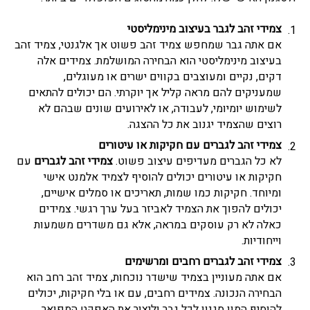
צמידי זהב לגבר
בעיצוב מינימליסטי
אם אתה גבר שמחפש צמיד זהב פשוט אך אלגנטי, צמיד זהב
בעיצוב מינימליסטי הוא הבחירה המושלמת. צמידים אלה
דקים, נקיים ומעוצבים בקווים ישרים או מעוגלים,
שמעניקים להם מראה קליל אך יוקרתי. הם יכולים להתאים
לשימוש יומיומי, לעבודה, או לאירועים שונים שבהם לא
רוצים שהצמיד יגנוב את כל ההצגה.
צמידי זהב לגברים
עם חקיקות או עיטורים
לא כל הגברים מעדיפים עיצוב פשוט.
צמידי זהב לגברים
עם
חקיקות או עיטורים יכולים להוסיף לצמיד אלמנט אישי
ומיוחד. חקיקות כמו שמות, תאריכים או סמלים אישיים,
יכולים להפוך את הצמיד לאביזר בעל ערך רגשי. צמידים
כאלה לא רק עוסקים במראה, אלא גם משדרים משמעות
וייחודיות.
צמידי זהב לגברים
רחבים ומרשימים
אם אתה מעוניין בצמיד שישדר נוכחות, צמיד זהב רחב הוא
הבחירה הנכונה. צמידים רחבים, עם או בלי חקיקות, יכולים
להוסיף המון סגנון לכל גבר וליצור את האפקט המפואר.