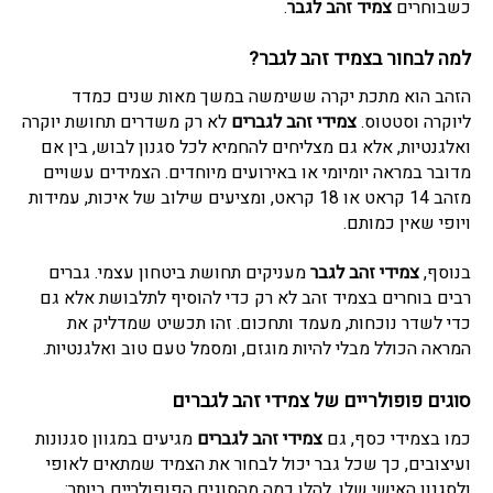
כשבוחרים
צמיד זהב לגבר
.
למה לבחור ב
צמיד זהב לגבר
?
הזהב הוא מתכת יקרה ששימשה במשך מאות שנים כמדד
ליוקרה וסטטוס.
צמידי זהב לגברים
לא רק משדרים תחושת יוקרה
ואלגנטיות, אלא גם מצליחים להחמיא לכל סגנון לבוש, בין אם
מדובר במראה יומיומי או באירועים מיוחדים. הצמידים עשויים
מזהב 14 קראט או 18 קראט, ומציעים שילוב של איכות, עמידות
ויופי שאין כמותם.
בנוסף,
צמידי זהב לגבר
מעניקים תחושת ביטחון עצמי. גברים
רבים בוחרים בצמיד זהב לא רק כדי להוסיף לתלבושת אלא גם
כדי לשדר נוכחות, מעמד ותחכום. זהו תכשיט שמדליק את
המראה הכולל מבלי להיות מוגזם, ומסמל טעם טוב ואלגנטיות.
סוגים פופולריים של
צמידי זהב לגברים
כמו בצמידי כסף, גם
צמידי זהב לגברים
מגיעים במגוון סגנונות
ועיצובים, כך שכל גבר יכול לבחור את הצמיד שמתאים לאופי
ולסגנון האישי שלו. להלן כמה מהסוגים הפופולריים ביותר: