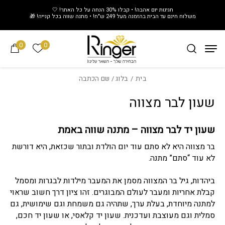
חזרה למעלה
Skip to Conten
חגיגות יום אהבה! • קבלו 30% הנחה על כל האתר! 🤍
משלוח חינם עד הבית בהזמנה מעל 249 ש"ח! • מתנה שווה בכל קנייה! 🎁
0
0
הרשימה של
בית
/
בלוג
/ שם הכתבה
שעון לבר מצווה
שעון יד לבר מצווה – מתנה שווה באמת
בר מצווה היא לא סתם עוד יום הולדת ובתור שכזאת, היא דורשת
לא עוד “סתם” מתנה.
ביהדות, גיל בר המצווה מסמן את המעבר מילדות לבגרות ומסמל
קבלת אחריות ומעבר לעולם המבוגרים. זהו ציון דרך חשוב שראוי
למתנה מיוחדת, בעלת ערך, שתהיה גם משמחת וגם שימושית, גם
סמלית וגם מעוצבת ועדכנית. שעון יד קלאסי, או שעון יד חכם,