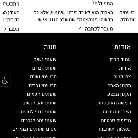
המושלם?
התכשיט 
הארנק הוא לא רק פריט שימושי, אלא גם
תכשיטים
העידן המו
תכשיט פונקציונלי שמשדר סגנון אישי
הוות חלק
רק דרך הל
ומעמד. גברים שמחפשים ארנק לא תמיד
עת.
לגברים. ב
מעבר לכתבה
מעבר לכ
מתמקדים
אודות
חנות
עמוד הבית
שעוני נשים
אודות
שעוני גברים
פתח
צרו קשר
תכשיטי נשים
תקנון האתר
תכשיטי גברים
תקנון מבצע
שעונים חכמים
רכישה מאובטחת
שעוני זהב לנשים
הצהרת נגישות
שעוני כסף לנשים
מדיניות פרטיות
שעוני זהב לגברים
שאלות ותשובות
סטים שעונים וצמידים
החלפות והחזרות
שעוני מרובעים לנשים