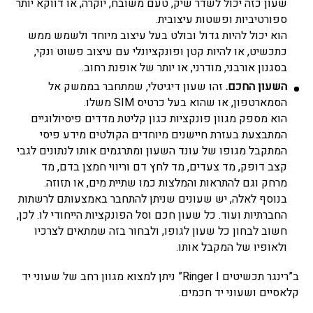
שעון כזה יכול לשדר שיק, טעם משובח, יוקרה, או דווקא יותר
ספורטיביות ופשטות עיצובית.
הוא יכול להיות גדול ובולט בעל עיצוב מיוחד ולשמש ממש
כתכשיט, או להיות קטן ופונקציונלי עם עיצוב פשוט ונקי,
בסגנון אורבני, מודרני, או יותר של אופנת רחוב.
השעון החכם.
זהו שעון דיגיטלי, שמתחבר בממשק אל
הסמארטפון, או שהוא בעל כרטיס SIM משלו.
הוא מספק מגוון פונקציות כגון קליטת מדדים פיסיולוגיים
המתבצעת בעזרת חיישנים מיוחדים הקולטים מידע פיסי
המתקבל מגופו של עונד השעון ומתרגמים אותו לנתונים לגבי
קצב דופק, מד צעדים, מד לחץ דם וריווי חמצן בדם, מד
מרחק וגם להתראות והמלצות כמו שתיית מים, או תזוזה.
בנוסף לאלה, יש שעונים שניתן להתחבר באמצעותם לרשתות
החברתיות ועוד. כל שעון חכם וסל הפונקציות הייחודי לו. לכן,
חשוב לבחון כל שעון לגופו, ולבחור בזה שמתאים לצרכיו
ולאופיו של המקבל אותו.
ב”רינגר תכשיטים Ringer I” ניתן למצוא
מגוון רחב של שעוני יד
קלאסיים ושעוני יד חכמים
.