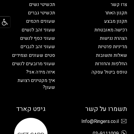
צרו קשר
תכשיטי נשים
תקנון האתר
תכשיטי גברים
פתח
תקנון מבצע
שעונים חכמים
רכישה מאובטחת
שעוני זהב לנשים
הצהרת נגישות
שעוני כסף לנשים
מדיניות פרטיות
שעוני זהב לגברים
שאלות ותשובות
סטים שעונים וצמידים
החלפות והחזרות
שעוני מרובעים לנשים
טופס ביטול עסקה
איזה מידה אני?
איך מקטינים רצועת
שעון?
תשמרו על קשר
גיפט קארד
Info@Ringers.co.il
03-9111009