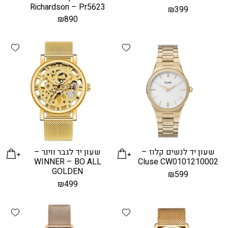
Richardson – Pr5623
₪
399
₪
890
hlist
Add wishlist
שעון יד לנשים קלוז –
שעון יד לגבר ווינר –
WINNER – BO ALL
Cluse CW0101210002
GOLDEN
₪
599
₪
499
hlist
Add wishlist