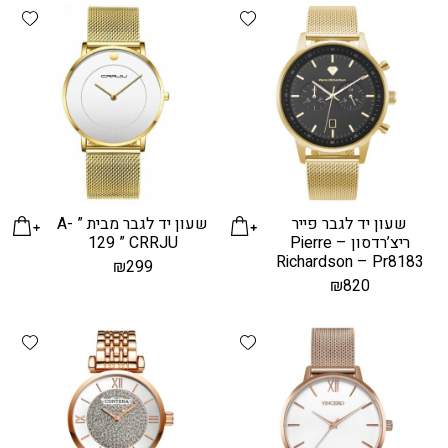
hlist
Add wishlist
שעון יד לגבר פייר
שעון יד לגבר מבית ” A-
ריצ’רדסון – Pierre
129 ” CRRJU
Richardson – Pr8183
₪
299
₪
820
hlist
Add wishlist