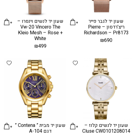
שעון יד לגבר פייר
שעון יד לנשים וינסרו –
ריצ’רדסון – Pierre
Vw-20 Vincero The
Kleio Mesh – Rose +
Richardson – Pr8173
White
₪
690
₪
499
hlist
Add wishlist
שעון יד לנשים קלוז –
שעון יד מבית ” Contena ”
Cluse CW0101208014
דגם A-104