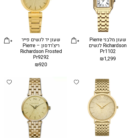
שעון מלבני Pierre
שעון יד לנשים פייר
Richardson לנשים
ריצ’רדסון – Pierre
Richardson Frosted
Pr1102
Pr9292
₪
1,299
₪
920
hlist
Add wishlist