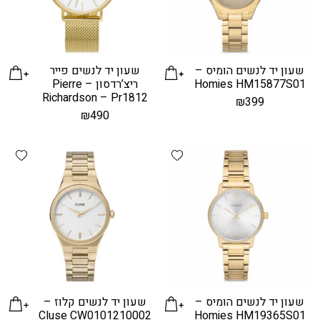
שעון יד לנשים הומיס –
שעון יד לנשים פייר
Homies HM15877S01
ריצ’רדסון – Pierre
Richardson – Pr1812
₪
399
₪
490
hlist
Add wishlist
שעון יד לנשים הומיס –
שעון יד לנשים קלוז –
Cluse CW0101210002
Homies HM19365S01