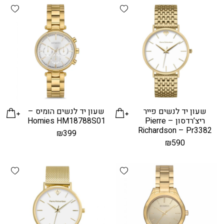
hlist
Add wishlist
שעון יד לנשים פייר
שעון יד לנשים הומיס –
ריצ’רדסון – Pierre
Homies HM18788S01
Richardson – Pr3382
₪
399
₪
590
hlist
Add wishlist