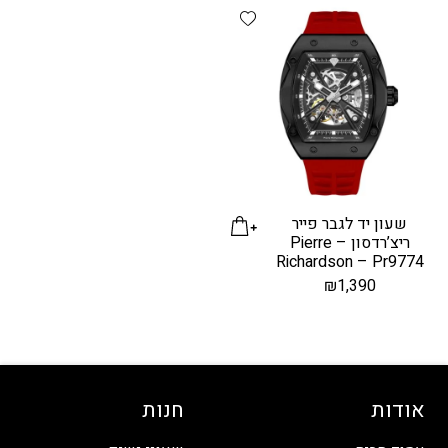
Add wishlist
שעון יד לגבר פייר
ריצ’רדסון – Pierre
Richardson – Pr9774
₪
1,390
אודות
חנות