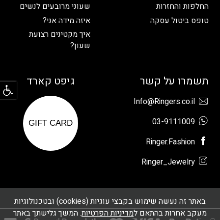
החלפות והחזרות
שעוני מרובעים לנשים
טופס ביטול עסקה
איזה מידה אני?
איך מקטינים רצועת
שעון?
פתח
תשמרו על קשר
גיפט קארד
Info@Ringers.co.il
03-9111009
GIFT CARD
Ringer.Fashion
Ringer_Jewelry
באתר זה נעשה שימוש בקבצי עוגיות (cookies) ובטכנולוגיות
מעקב אחרות בהתאם ל
מדיניות הפרטיות
. המשך גלישתך באתר