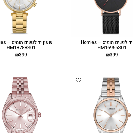
שעון יד לנשים הומיס – Homies
שעון יד לנש
HM18788S01
HM16965S01
₪
399
₪
399
Add wishlist