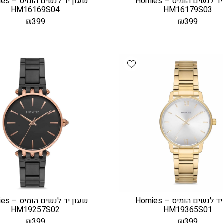
שעון יד לנשים הומיס – Homies
שעון יד לנש
HM16169S04
HM16179S03
₪
399
₪
399
Add wishlist
שעון יד לנשים הומיס – Homies
שעון יד לנש
HM19257S02
HM19365S01
₪
399
₪
399