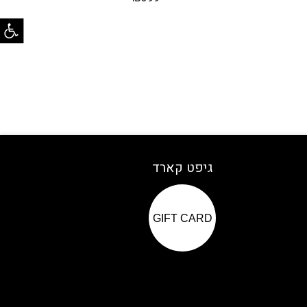
פתח
גיפט קארד
GIFT CARD