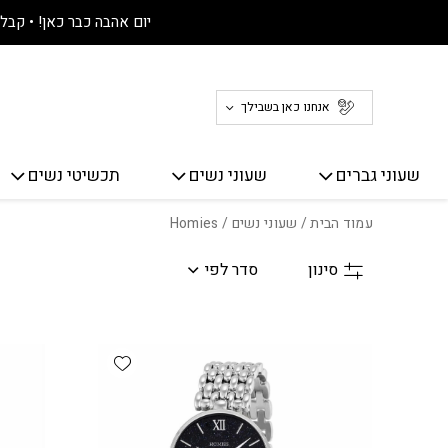
חזרה למעלה
Skip to Conten
יום אהבה כבר כאן! • קבלו 30% הנחה על כל האתר! 
אנחנו כאן בשבילך
שעוני גברים
שעוני נשים
תכשיטי נשים
עמוד הבית
/
שעוני נשים
/ Homies
סינון
סדר לפי
Add wishlist