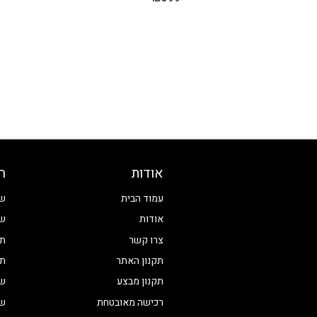
אודות
ח
עמוד הבית
שע
אודות
שע
צרו קשר
תכ
תקנון האתר
תכ
תקנון מבצע
שע
רכישה מאובטחת
שע