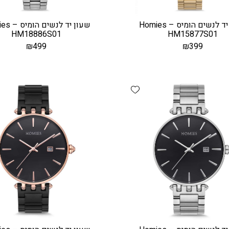
שעון יד לנשים הומיס – Homies
שעון יד לנש
HM18886S01
HM15877S01
₪
499
₪
399
Add wishlist