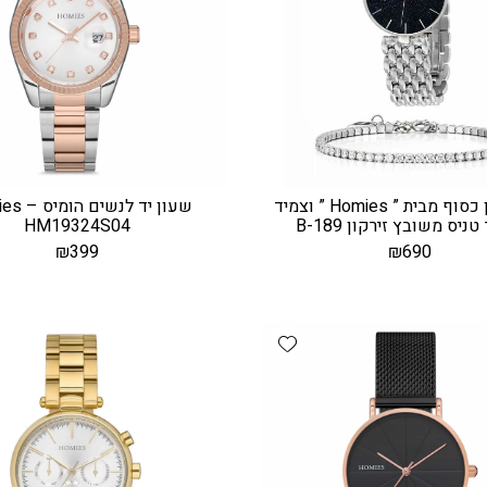
סט שעון כסוף מבית ” Homies ” וצמיד
שעון יד לנש
טניס משובץ זירקון B-189
HM19324S04
₪
399
₪
690
Add wishlist