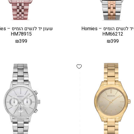
שעון יד לנשים הומיס – Homies
שעון יד לנש
HM78915
HM66212
₪
399
₪
399
Add wishlist