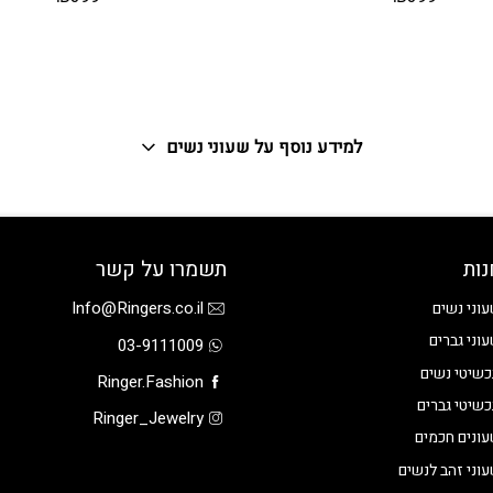
למידע נוסף על שעוני נשים
נות
תשמרו על קשר
Info@Ringers.co.il
וני נשים
וני גברים
03-9111009
שיטי נשים
Ringer.Fashion
שיטי גברים
Ringer_Jewelry
ונים חכמים
וני זהב לנשים