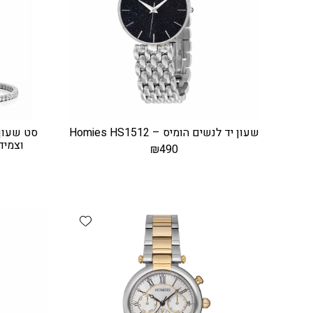
שעון יד לנשים הומיס – Homies HS1512
וצמיד 
₪
490
Add wishlist