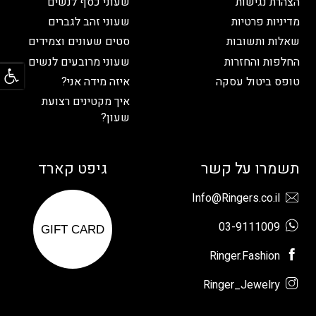
הצהרת נגישות
שעוני כסף לנשים
מדיניות פרטיות
שעוני זהב לגברים
שאלות ותשובות
סטים שעונים וצמידים
פתח
החלפות והחזרות
שעוני מרובעים לנשים
טופס ביטול עסקה
איזה מידה אני?
איך מקטינים רצועת
שעון?
תשמרו על קשר
גיפט קארד
Info@Ringers.co.il
03-9111009
GIFT CARD
Ringer.Fashion
Ringer_Jewelry