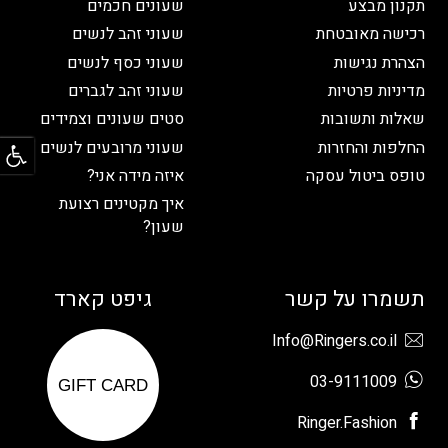
תקנון מבצע
שעונים חכמים
רכישה מאובטחת
שעוני זהב לנשים
הצהרת נגישות
שעוני כסף לנשים
מדיניות פרטיות
שעוני זהב לגברים
שאלות ותשובות
סטים שעונים וצמידים
פתח
החלפות והחזרות
שעוני מרובעים לנשים
טופס ביטול עסקה
איזה מידה אני?
איך מקטינים רצועת
שעון?
תשמרו על קשר
גיפט קארד
Info@Ringers.co.il
03-9111009
GIFT CARD
Ringer.Fashion