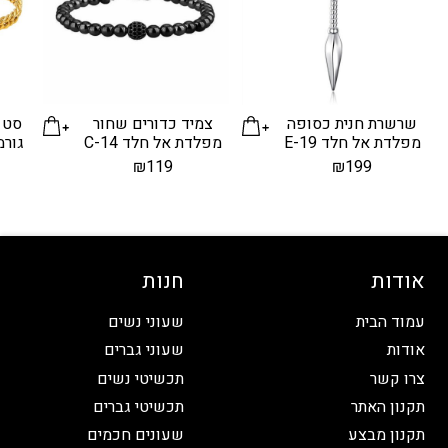
שרשרת חנית כסופה
צמיד כדורים שחור
סט 
מפלדת אל חלד E-19
מפלדת אל חלד C-14
גורמ
₪
119
₪
199
אודות
חנות
עמוד הבית
שעוני נשים
אודות
שעוני גברים
צרו קשר
תכשיטי נשים
תקנון האתר
תכשיטי גברים
תקנון מבצע
שעונים חכמים