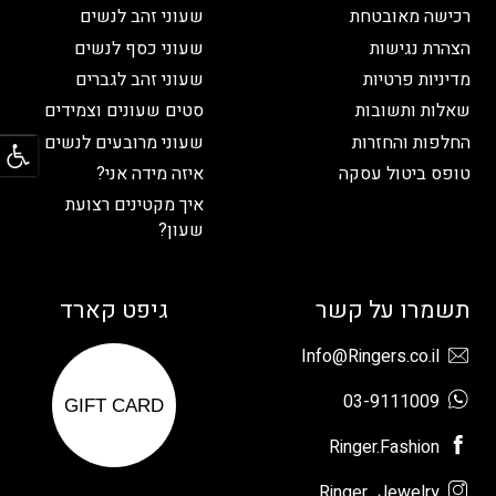
רכישה מאובטחת
שעוני זהב לנשים
הצהרת נגישות
שעוני כסף לנשים
מדיניות פרטיות
שעוני זהב לגברים
שאלות ותשובות
סטים שעונים וצמידים
פתח
החלפות והחזרות
שעוני מרובעים לנשים
טופס ביטול עסקה
איזה מידה אני?
איך מקטינים רצועת
שעון?
תשמרו על קשר
גיפט קארד
Info@Ringers.co.il
03-9111009
GIFT CARD
Ringer.Fashion
Ringer_Jewelry