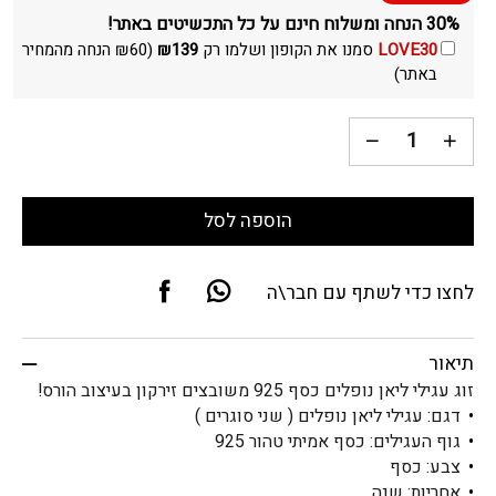
30% הנחה ומשלוח חינם על כל התכשיטים באתר!
LOVE30
סמנו את הקופון ושלמו רק
139
₪
(
60
₪
הנחה מהמחיר
באתר)
הוספה לסל
לחצו כדי לשתף עם חבר\ה
תיאור
זוג עגילי ליאן נופלים כסף 925 משובצים זירקון בעיצוב הורס!
דגם: עגילי ליאן נופלים ( שני סוגרים )
גוף העגילים: כסף אמיתי טהור 925
צבע: כסף
אחריות: שנה