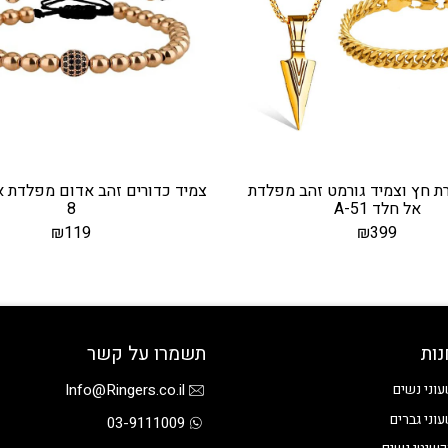
 חץ וצמיד גורמט זהב מפלדת
אל חלד A-51
8
₪
119
₪
399
נות
תשמרו על קשר
Info@Ringers.co.il
וני נשים
וני גברים
03-9111009