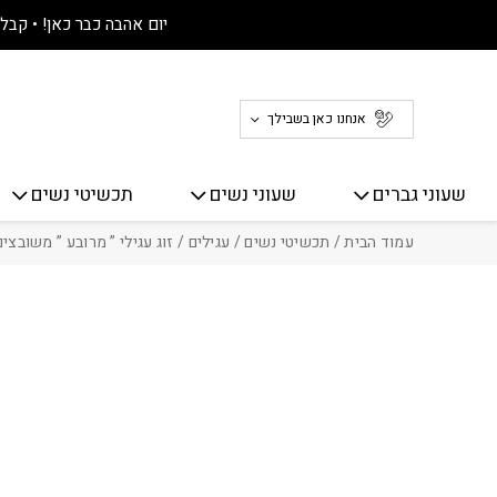
חזרה למעלה
Skip to Conten
יום אהבה כבר כאן! • קבלו 30% הנחה על כל האתר! 
אנחנו כאן בשבילך
שעוני גברים
שעוני נשים
תכשיטי נשים
עמוד הבית
/
תכשיטי נשים
/
עגילים
/ זוג עגילי ” מרובע ” משובצים ז