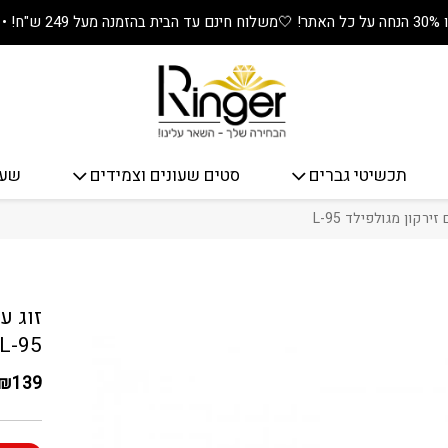
🤍
משלוח חינם עד הבית בהזמנה מעל 249 ש"ח! • מתנה שווה בכל קנייה! 🎁
תכשיטי גברים
סטים שעונים וצמידים
שעו
ירקון מגולפילד L-95
כמות זוג 
זוג ע
L-95
₪
139