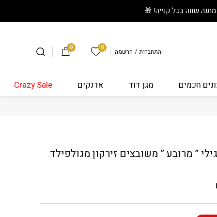
0
0
הרשימה שלי
התחברות
/
הרשמה
נים חכמים
מגן דוד
ארנקים
Crazy Sale
עגילי " מרובע " משובצים זירקון מגולפילד L-95
גילי ” מרובע ” משובצים זירקון מגולפילד