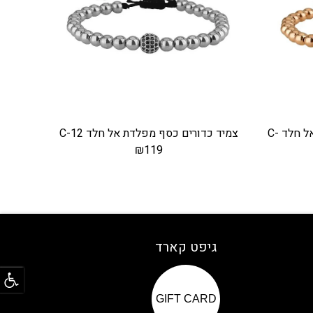
צמיד כדורים זהב אדום מפלדת אל חלד C-
צמיד כדורים כסף מפלדת אל חלד C-12
₪
119
גיפט קארד
פתח
GIFT CARD