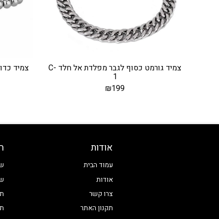
צמיד גורמט כסוף לגבר מפלדת אל חלד C-
צמיד כדו
1
₪
199
אודות
ח
עמוד הבית
שע
אודות
שע
צרו קשר
תכ
תקנון האתר
תכ