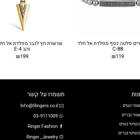
רים פלטה כסף מפלדת אל חלד
שרשרת חץ לגבר מפלדת אל חלד
C-88
זהב E-4
₪
199
₪
119
נות
תשמרו על קשר
Info@Ringers.co.il
וני נשים
וני גברים
03-9111009
שיטי נשים
Ringer.Fashion
שיטי גברים
Ringer_Jewelry