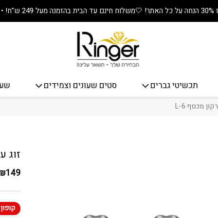
🤍
משלוח חינם עד הבית בהזמנה מעל 249 ש"ח! • מתנה שווה בכל קנייה! 🎁
תכשיטי גברים
סטים שעונים וצמידים
שעו
ון מכסף L-6
כמות זוג
זוג ע
₪
149