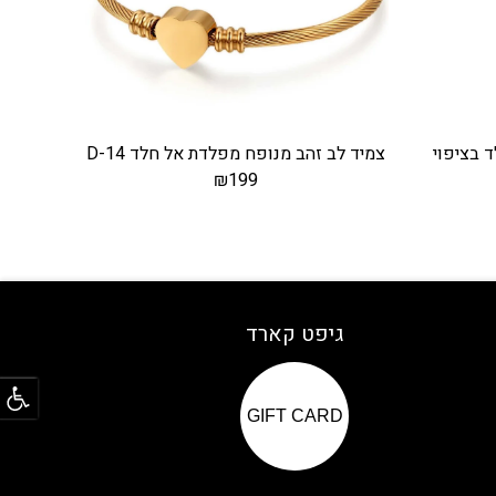
 בציפוי
צמיד לב זהב מנופח מפלדת אל חלד D-14
₪
199
גיפט קארד
פתח
GIFT CARD