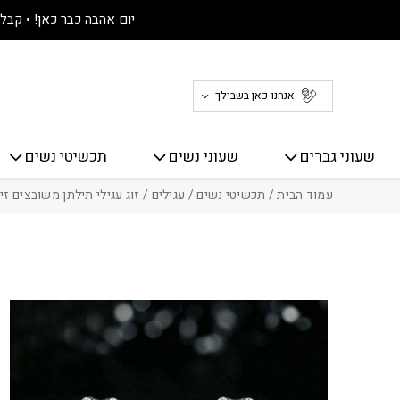
חזרה למעלה
Skip to Conten
יום אהבה כבר כאן! • קבלו 30% הנחה על כל האתר! 
אנחנו כאן בשבילך
שעוני גברים
שעוני נשים
תכשיטי נשים
עמוד הבית
/
תכשיטי נשים
/
עגילים
/ זוג עגילי תילתן משובצים זירק