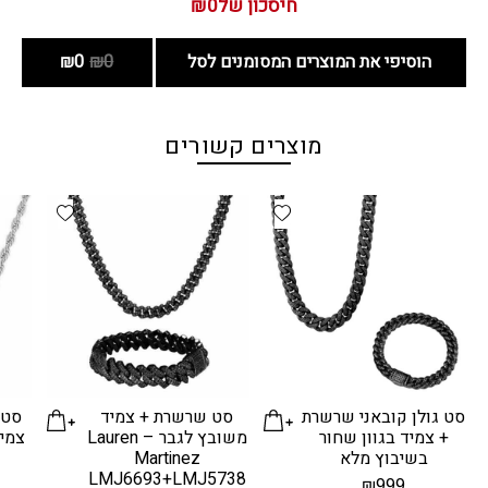
חיסכון של
₪0
הוסיפי את המוצרים המסומנים לסל
₪0
₪0
מוצרים קשורים
d wishlist
Add wishlist
סט גולן קובאני שרשרת
סט שרשרת + צמיד
סט 
+ צמיד בגוון שחור
משובץ לגבר – Lauren
צמי
בשיבוץ מלא
Martinez
LMJ6693+LMJ5738
₪
999