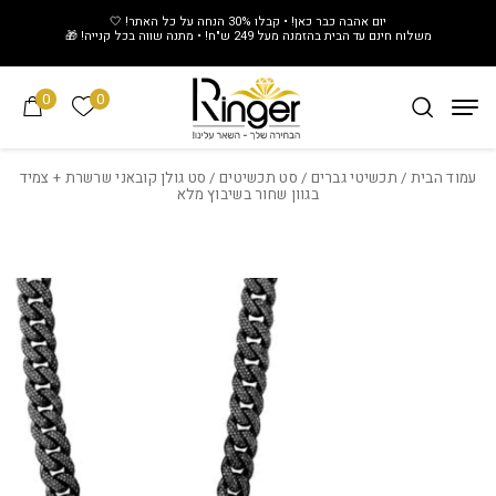
חזרה למעלה
Skip to Conten
יום אהבה כבר כאן! • קבלו 30% הנחה על כל האתר! 🤍
משלוח חינם עד הבית בהזמנה מעל 249 ש"ח! • מתנה שווה בכל קנייה! 🎁
0
0
הרשימה של
עמוד הבית
/
תכשיטי גברים
/
סט תכשיטים
/ סט גולן קובאני שרשרת + צמיד
בגוון שחור בשיבוץ מלא
Add wishlist