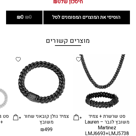
חיסכון של
₪0
הוסיפי את המוצרים המסומנים לסל
₪0
₪0
מוצרים קשורים
d wishlist
Add wishlist
סט שרשרת + צמיד
צמיד גולן קובאני שחור
סט ג
משובץ לגבר – Lauren
משובץ
+ 
Martinez
₪
499
LMJ6693+LMJ5738