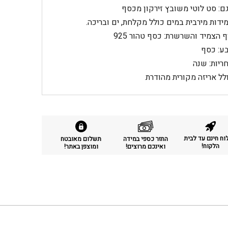
ם: סט לוטי משובץ זירקון מכסף
ידות מירבית במים כולל מקלחת, ים ובריכה.
ף הצמיד והשרשרת: כסף טהור 925
ע: כסף
ריות: שנה
לל אריזה מקורית מהודרת
ח חינם עד לבית
החזר כספי במידה
תשלום מאובטח
הלקוח!
ואינכם מרוצים!
ומוצפן באתר!