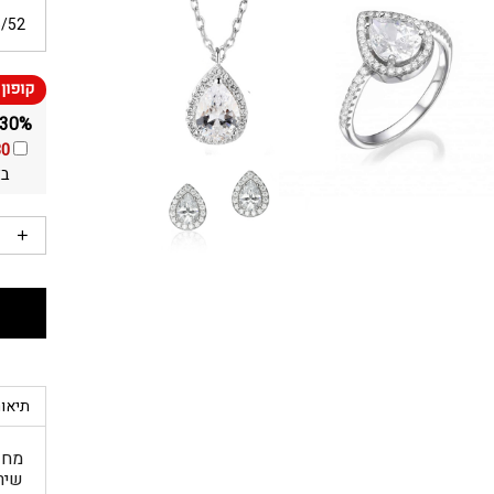
6/52
30% הנחה ומשלוח חינם על כל התכשיטים באתר!
30
בא
תיאור
מחפ
שיר