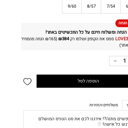
9/60
8/57
7/54
LOVE
סמנו את הקופון ושלמו רק
384
₪
(
165
₪
הנחה מהמחיר
תר)
 wishlist
הוספה לסל
משלוחים והחזרות
שים מתנה?! אירגנו לכם את סט הטניס המושלם
גש כל אישה! ♡