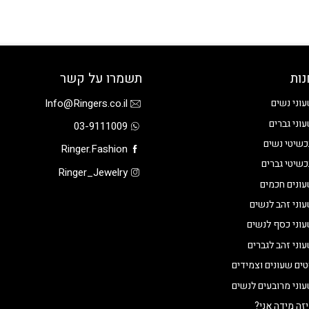
נות
תשמרו על קשר
Info@Ringers.co.il
וני נשים
וני גברים
03-9111009
שיטי נשים
Ringer.Fashion
שיטי גברים
Ringer_Jewelry
ונים חכמים
וני זהב לנשים
וני כסף לנשים
וני זהב לגברים
ים שעונים וצמידים
וני מרובעים לנשים
זה מידה אני?