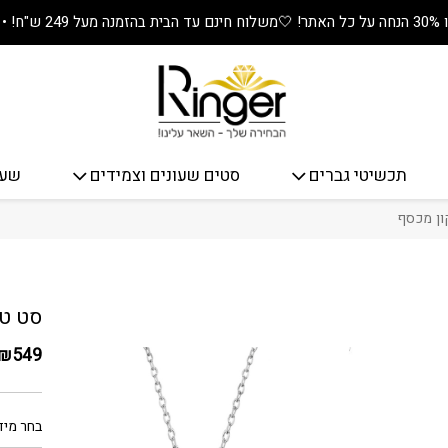
🤍
משלוח חינם עד הבית בהזמנה מעל 249 ש"ח! • מתנה שווה בכל קנייה! 🎁
תכשיטי גברים
סטים שעונים וצמידים
שעו
ון מכסף
כמות סט
סט טי
₪
549
בחר מיד