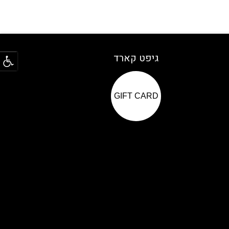
פתח
גיפט קארד
GIFT CARD