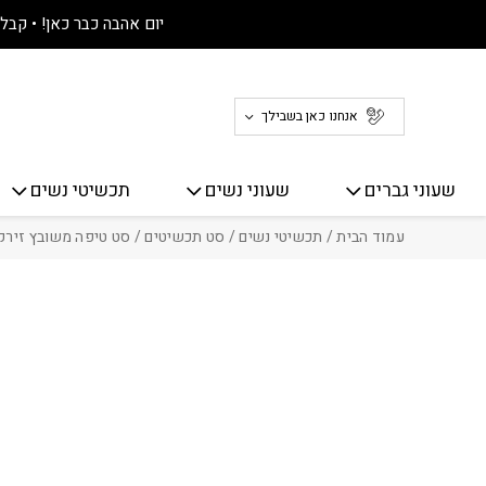
חזרה למעלה
Skip to Conten
יום אהבה כבר כאן! • קבלו 30% הנחה על כל האתר! 
אנחנו כאן בשבילך
שעוני גברים
שעוני נשים
תכשיטי נשים
עמוד הבית
/
תכשיטי נשים
/
סט תכשיטים
/ סט טיפה משובץ זירק