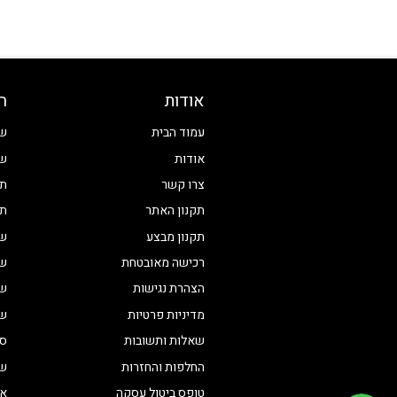
אודות
ח
עמוד הבית
שע
אודות
שע
צרו קשר
תכ
תקנון האתר
תכ
תקנון מבצע
שע
רכישה מאובטחת
שע
הצהרת נגישות
שע
מדיניות פרטיות
שע
שאלות ותשובות
סט
החלפות והחזרות
שע
טופס ביטול עסקה
אי