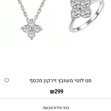
כמות סט לוטי משובץ זירקון מכסף
hlist
סט לוטי משובץ זירקון מכסף
₪
299
בחר מידת טבעת: