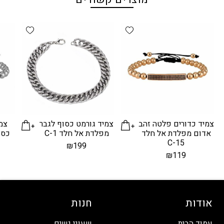
d wishlist
Add wishlist
צמיד כדורים פלטה זהב
צמיד גורמט כסוף לגבר
צמי
אדום מפלדת אל חלד
מפלדת אל חלד C-1
כסף
C-15
₪
199
₪
119
אודות
חנות
עמוד הבית
שעוני נשים