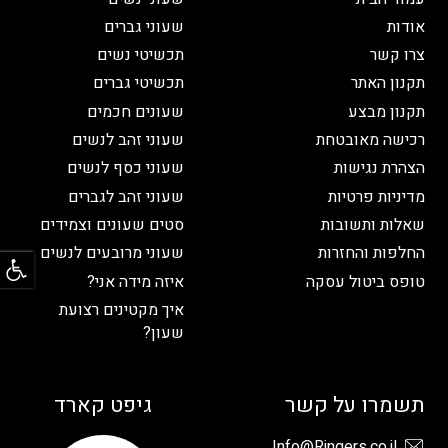
אודות
שעוני גברים
צרו קשר
תכשיטי נשים
תקנון האתר
תכשיטי גברים
תקנון מבצע
שעונים חכמים
רכישה מאובטחת
שעוני זהב לנשים
הצהרת נגישות
שעוני כסף לנשים
מדיניות פרטיות
שעוני זהב לגברים
שאלות ותשובות
סטים שעונים וצמידים
פתח
החלפות והחזרות
שעוני מרובעים לנשים
טופס ביטול עסקה
איזה מידה אני?
איך מקטינים רצועת
שעון?
תשמרו על קשר
גיפט קארד
Info@Ringers.co.il