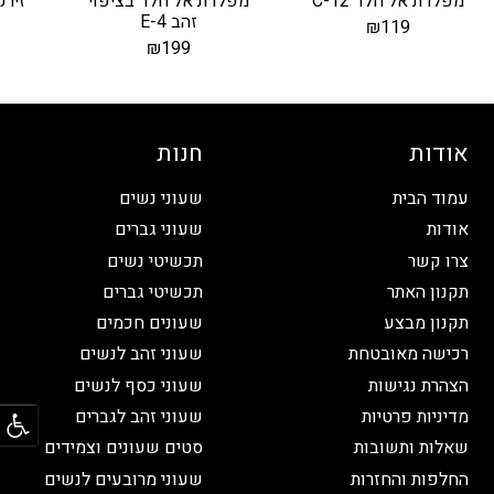
מפלדת אל חלד C-12
מפלדת אל חלד בציפוי
זירקון
זהב E-4
₪
119
₪
199
אודות
חנות
עמוד הבית
שעוני נשים
אודות
שעוני גברים
צרו קשר
תכשיטי נשים
תקנון האתר
תכשיטי גברים
תקנון מבצע
שעונים חכמים
רכישה מאובטחת
שעוני זהב לנשים
הצהרת נגישות
שעוני כסף לנשים
פתח
מדיניות פרטיות
שעוני זהב לגברים
שאלות ותשובות
סטים שעונים וצמידים
החלפות והחזרות
שעוני מרובעים לנשים