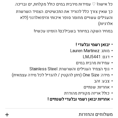
כל אישה! ♡ עמידות מירבית במים כולל מקלחת, ים ובריכה.
כך שאין צורך כלל להוריד את התכשיטים. הצמיד השרשרת
והעגילים עשויים מחומר סופר איכותי והיפואלרגני (ללא
אלרגיות)
במחיר השקה במיוחד בשבילכם! הזמינו עכשיו!
יבואן רשמי ובלעדי !
מותג: Lauren Martinez
דגם: LMJ5441
עמידות מרבית במים
גוף הצמיד העגילים והשרשרת: Stainless Steel
מידה: One Size (ניתן להקטין / להגדיל לכל מידה עצמאית)
צבע: זהב
אחריות: שנתיים
כולל אריזה מקורית מהודרת
אחריות יבואן רשמי ובלעדי לשנתיים !
משלוחים והחזרות