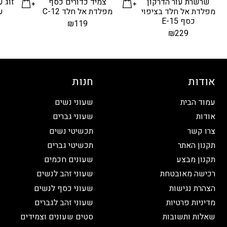
שרשרת עור הדרקון
צמיד כדורים כסף
זוג ע
מפלדת אל חלד בציפוי
מפלדת אל חלד C-12
עי
כסף E-15
₪
119
₪
229
אודות
חנות
עמוד הבית
שעוני נשים
אודות
שעוני גברים
צרו קשר
תכשיטי נשים
תקנון האתר
תכשיטי גברים
תקנון מבצע
שעונים חכמים
רכישה מאובטחת
שעוני זהב לנשים
הצהרת נגישות
שעוני כסף לנשים
מדיניות פרטיות
שעוני זהב לגברים
שאלות ותשובות
סטים שעונים וצמידים