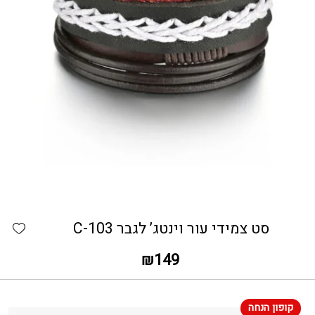
כמות סט צמידי עור וינטג' לגבר C-103
hlist
סט צמידי עור וינטג’ לגבר C-103
₪
149