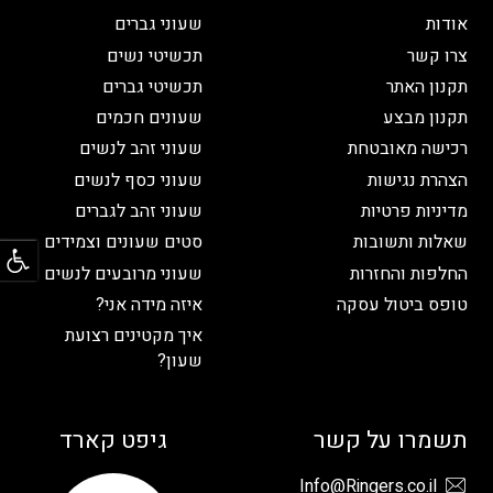
אודות
שעוני גברים
צרו קשר
תכשיטי נשים
תקנון האתר
תכשיטי גברים
תקנון מבצע
שעונים חכמים
רכישה מאובטחת
שעוני זהב לנשים
הצהרת נגישות
שעוני כסף לנשים
מדיניות פרטיות
שעוני זהב לגברים
פתח
שאלות ותשובות
סטים שעונים וצמידים
החלפות והחזרות
שעוני מרובעים לנשים
טופס ביטול עסקה
איזה מידה אני?
איך מקטינים רצועת
שעון?
תשמרו על קשר
גיפט קארד
Info@Ringers.co.il