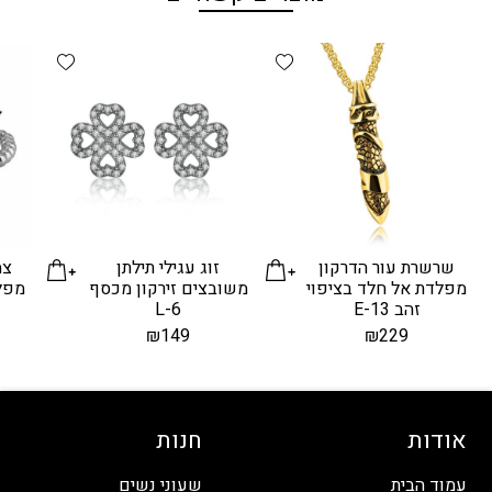
d wishlist
Add wishlist
שרשרת עור הדרקון
זוג עגילי תילתן
צמ
מפלדת אל חלד בציפוי
משובצים זירקון מכסף
מפלד
זהב E-13
L-6
₪
149
₪
229
אודות
חנות
עמוד הבית
שעוני נשים