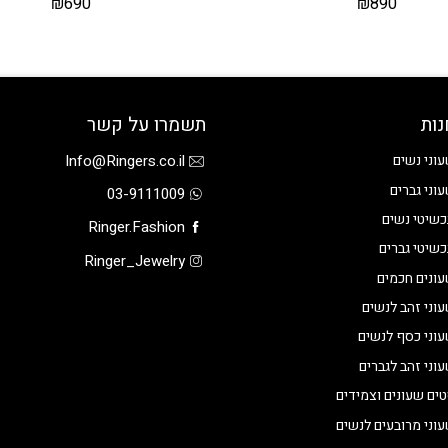
₪
690
₪
890
נות
תשמרו על קשר
Info@Ringers.co.il
וני נשים
וני גברים
03-9111009
שיטי נשים
Ringer.Fashion
שיטי גברים
Ringer_Jewelry
ונים חכמים
וני זהב לנשים
וני כסף לנשים
וני זהב לגברים
ים שעונים וצמידים
וני מרובעים לנשים