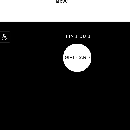
₪
690
פתח
גיפט קארד
GIFT CARD