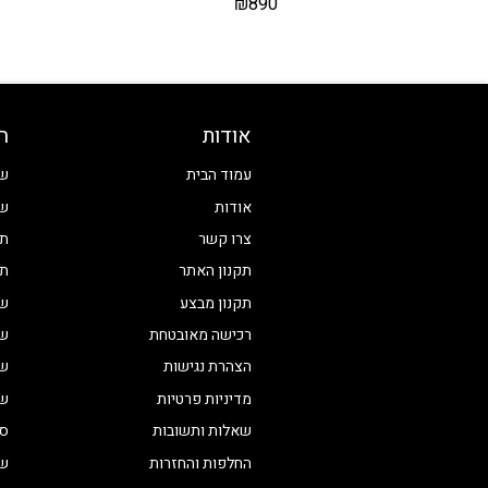
₪
890
אודות
ח
עמוד הבית
שע
אודות
שע
צרו קשר
תכ
תקנון האתר
תכ
תקנון מבצע
שע
רכישה מאובטחת
שע
הצהרת נגישות
שע
מדיניות פרטיות
שע
שאלות ותשובות
סט
החלפות והחזרות
שע