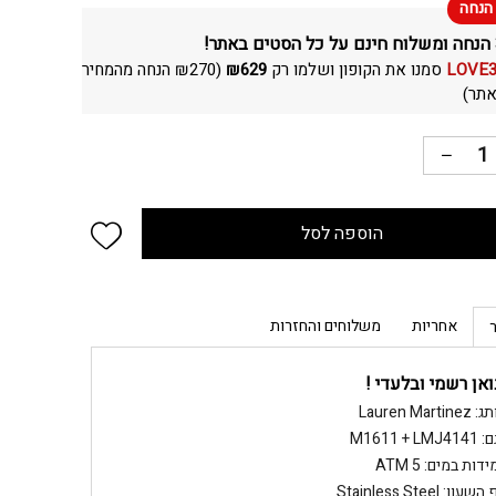
LOVE
סמנו את הקופון ושלמו רק
629
₪
(
270
₪
הנחה מהמחיר
תר)
 wishlist
הוספה לסל
אחריות
משלוחים והחזרות
ואן רשמי ובלעדי !
Lauren Martine
M1611 + LMJ
דות במים: ATM 5
שעון: Stainless Steel