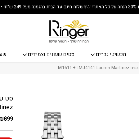
🤍
משלוח חינם עד הבית בהזמנה מעל 249 ש"ח! • מתנה שווה בכל קנייה! 🎁
תכשיטי גברים
סטים שעונים וצמידים
שעו
M1611 + LMJ
כמות סט שעון וצמ
tinez
₪
899