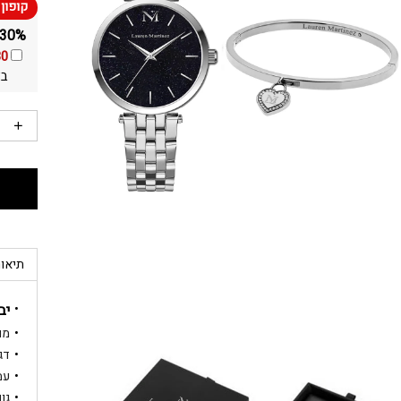
30% הנחה ומשלוח חינם על כל הסטים באתר!
30
בא
תיאור
יב
מותג: z
דגם: 4141
עמי
גוף ה