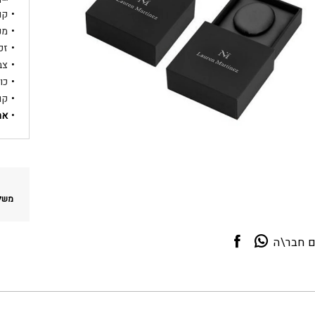
קוטר
מנג
זכ
צב
כו
קו
אח
משלו
ם חבר\ה