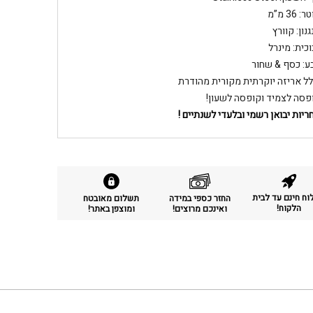
: 36 מ”מ
נון: קוורץ
וכית: מינרל
ע: כסף & שחור
לל אריזה יוקרתית מקורית מהודרת
פסה לצמיד וקופסה לשעון!
ריות יבואן רשמי ובלעדי לשנתיים !
ח חינם עד לבית
החזר כספי במידה
תשלום מאובטח
הלקוח!
ואינכם מרוצים!
ומוצפן באתר!