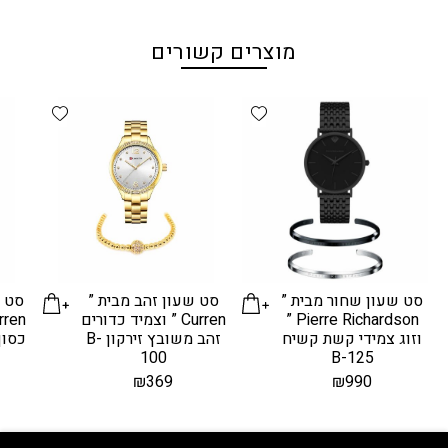
מוצרים קשורים
d wishlist
Add wishlist
סט שעון שחור מבית ”
סט שעון זהב מבית ”
סט ש
Pierre Richardson ”
Curren ” וצמיד כדורים
וזוג צמידי קשת קשיח
זהב משובץ זירקון B-
100
B-125
₪
369
₪
990