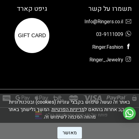
תשמרו על קשר
גיפט קארד
Info@Ringers.co.il
03-9111009
GIFT CARD
Ringer.Fashion
Ringer_Jewelry
באתר זה נעשה שימוש בקבצי עוגיות (cookies) ובטכנולוגיות
מעקב אחרות בהתאם ל
מדיניות הפרטיות
. המשך גלישתך באתר
פותח על ידי מתת טכנולוגיות בע"מ
מהווה הסכמה לשימוש זה.
מאושר