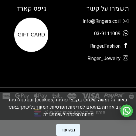
תשמרו על קשר
גיפט קארד
Info@Ringers.co.il
03-9111009
GIFT CARD
Ringer.Fashion
Ringer_Jewelry
באתר זה נעשה שימוש בקבצי עוגיות (cookies) ובטכנולוגיות
מעקב אחרות בהתאם ל
מדיניות הפרטיות
. המשך גלישתך באתר
פותח על ידי מתת טכנולוגיות בע"מ
מהווה הסכמה לשימוש זה.
מאושר