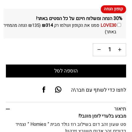
30% הנחה ומשלוח חינם על כל הסטים באתר!
LOVE30
סמנו את הקופון ושלמו רק
314
₪
(
135
₪
הנחה מהמחיר
באתר)
הוספה לסל
לחצו כדי לשתף עם חבר\ה
תיאור
מבצע בלעדי לזמן מוגבל!
סט שעון זהב דום בשילוב רוז גולד מבית ” Homies ” וצמיד
כדורים זהב אדום משובץ זירקון!