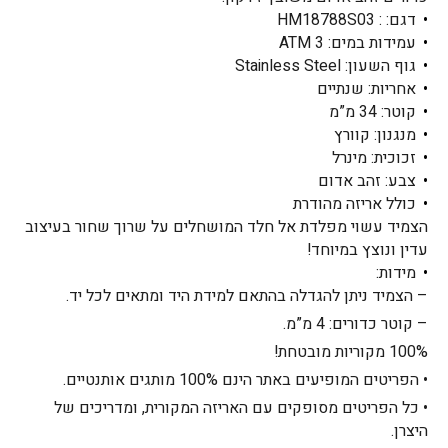
דגם: : HM18788S03
עמידות במים: ATM 3
גוף השעון: Stainless Steel
אחריות: שנתיים
קוטר: 34 מ”מ
מנגנון: קוורץ
זכוכית: מינרל
צבע: זהב אדום
כולל אריזה מהודרת
הצמיד עשוי מפלדת אל חלד המושחלים על שרוך שחור בעיצוב
עדין ונוצץ במיוחד!
מידות:
– הצמיד ניתן להגדלה בהתאם למידת היד ומתאים לכל יד.
– קוטר כדורים: 4 מ”מ.
100% מקוריות מובטחת!
• הפריטים המופיעים באתר הינם 100% מותגים אותנטיים.
• כל הפריטים מסופקים עם האריזה המקורית, ומדריכים של
היצרן.