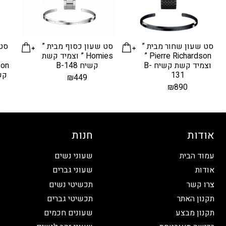
סט שעון שחור מבית ”
סט שעון כסוף מבית ”
סט 
Pierre Richardson ”
Homies ” וצמיד קשת
וצמיד קשת קשיח B-
קשיח B-148
131
קשת
₪
449
₪
890
אודות
חנות
עמוד הבית
שעוני נשים
אודות
שעוני גברים
צרו קשר
תכשיטי נשים
תקנון האתר
תכשיטי גברים
תקנון מבצע
שעונים חכמים