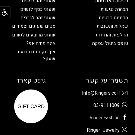
רכישה מאובטחת
שעוני זהב לנשים
פתח
הצהרת נגישות
שעוני כסף לנשים
מדיניות פרטיות
שעוני זהב לגברים
שאלות ותשובות
סטים שעונים וצמידים
החלפות והחזרות
שעוני מרובעים לנשים
טופס ביטול עסקה
איזה מידה אני?
איך מקטינים רצועת
שעון?
תשמרו על קשר
גיפט קארד
Info@Ringers.co.il
03-9111009
GIFT CARD
Ringer.Fashion
Ringer_Jewelry