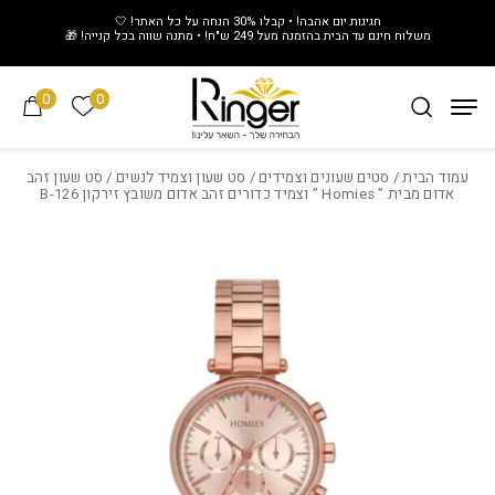
חזרה למעלה
Skip to Conten
חגיגות יום אהבה! • קבלו 30% הנחה על כל האתר! 🤍
משלוח חינם עד הבית בהזמנה מעל 249 ש"ח! • מתנה שווה בכל קנייה! 🎁
0
0
הרשימה של
עמוד הבית
/
סטים שעונים וצמידים
/
סט שעון וצמיד לנשים
/ סט שעון זהב
אדום מבית ” Homies ” וצמיד כדורים זהב אדום משובץ זירקון B-126
Add wishlist