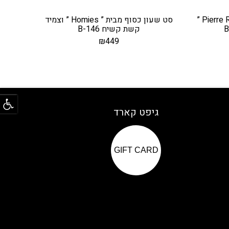
סט שעון זהב מבית ” Pierre Richardson ”
סט שעון כסוף מבית ” Homies ” וצמיד
קשת קשיח B-146
₪
449
פתח
גיפט קארד
GIFT CARD