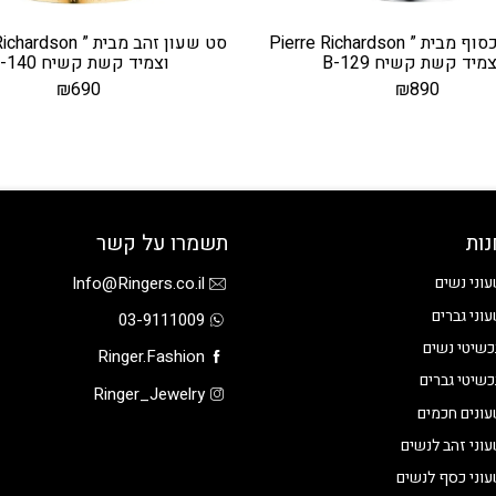
סט שעון כסוף מבית ” Pierre Richardson
צמיד קשת קשיח B-129
וצמיד קשת קשיח B-140
₪
690
₪
890
נות
תשמרו על קשר
Info@Ringers.co.il
וני נשים
וני גברים
03-9111009
שיטי נשים
Ringer.Fashion
שיטי גברים
Ringer_Jewelry
ונים חכמים
וני זהב לנשים
וני כסף לנשים