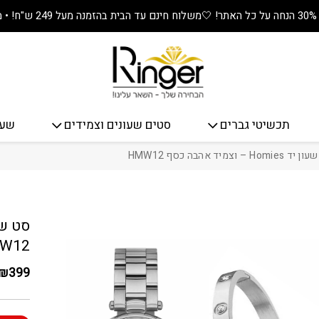
משלוח חינם עד הבית בהזמנה מעל 249 ש"ח! • מתנה שווה בכל קנייה! 🎁
תכשיטי גברים
סטים שעונים וצמידים
שעו
Ho – וצמיד אהבה כסף HMW12
כמות סט שעון יד omies
W12
₪
399