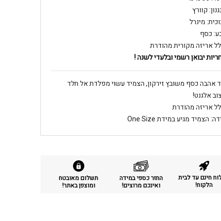
נון: קוורץ
וכית: מינרל
ע: כסף
לל אריזה מקורית מהודרת
ריות יבואן רשמי ובלעדי לשנה !
 אהבה כסף משובץ זירקון, הצמיד עשוי מפלדת אל חלד
וב אלגנט!
לל אריזה מהודרת
ה: הצמיד מגיע במידת One Size
ח חינם עד לבית
החזר כספי במידה
תשלום מאובטח
הלקוח!
ואינכם מרוצים!
ומוצפן באתר!