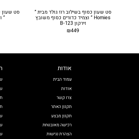
סט שעון כסוף בשילוב רוז גולד מבית ”
Homies ” וצמיד כדורים כסוף משובץ
” ו
זירקון B-123
₪
449
אודות
ח
עמוד הבית
שע
אודות
שע
צרו קשר
תכ
תקנון האתר
תכ
תקנון מבצע
שע
רכישה מאובטחת
שע
הצהרת נגישות
שע