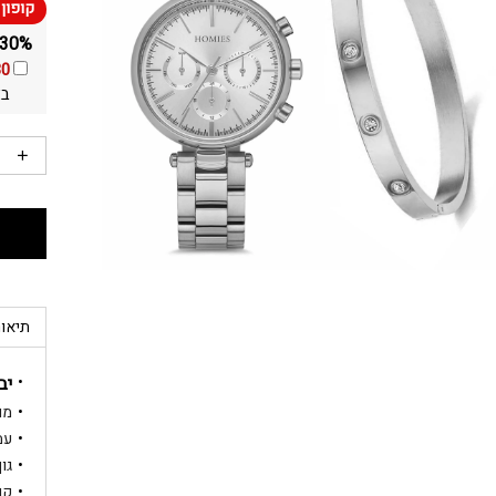
30% הנחה ומשלוח חינם על כל הסטים באתר!
30
בא
תיאור
יב
מותג
עמי
גוף ה
קוטר