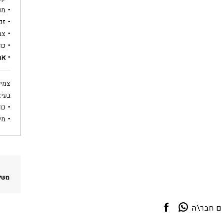
מנג
זכ
צב
כו
אח
צמיד
בעיצ
כו
מיד
משלו
ם חבר\ה