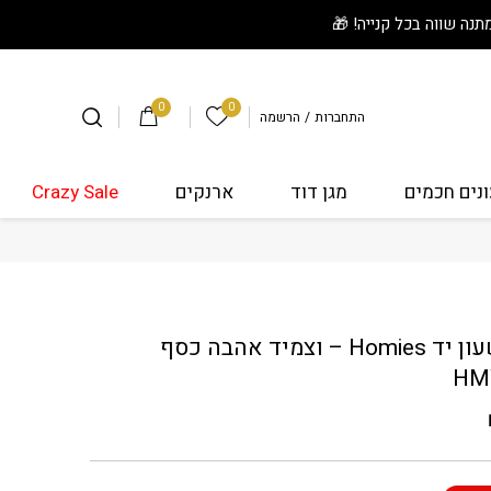
0
0
הרשימה שלי
התחברות
/
הרשמה
נים חכמים
מגן דוד
ארנקים
Crazy Sale
H - וצמיד אהבה כסף HMW12
סט שעון יד Homies – וצמיד אהבה כסף
HM