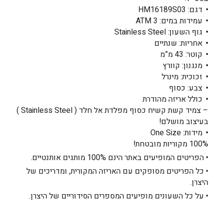
דגם: HM16189S03
עמידות במים: ATM 3
גוף השעון: Stainless Steel
אחריות: שנתיים
קוטר: 43 מ”מ
מנגנון: קוורץ
זכוכית: מינרל
צבע: כסוף
כולל אריזה מהודרת
– צמיד קשת קשיח כסוף מפלדת אל חלד ( Stainless Steel )
בעיצוב מושלם!
מידות: One Size
100% מקוריות מובטחת!
• הפריטים המופיעים באתר הינם 100% מותגים אותנטיים.
• כל הפריטים מסופקים עם האריזה המקורית, ומדריכים של
היצרן.
• על כל השעונים מופיעים המספרים הסידוריים של היצרן.