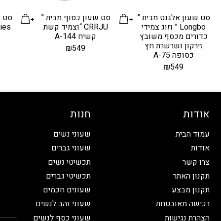
סט שעון אלגנט מבית ”
סט שעון כסוף מבית ”
סט ש
Longbo ” וזוג צמידי
CRRJU “וצמיד קשת
כדורים מכסף משובץ
קשיח A-144
זירקון ושרשרת חץ
₪
549
כסופה A-75
₪
549
אודות
חנות
עמוד הבית
שעוני נשים
אודות
שעוני גברים
צרו קשר
תכשיטי נשים
תקנון האתר
תכשיטי גברים
תקנון מבצע
שעונים חכמים
רכישה מאובטחת
שעוני זהב לנשים
פתח
הצהרת נגישות
שעוני כסף לנשים