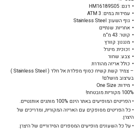
דגם: HM16189S05
עמידות במים: ATM 3
גוף השעון: Stainless Steel
אחריות: שנתיים
קוטר: 43 מ”מ
מנגנון: קוורץ
זכוכית: מינרל
צבע: שחור
כולל אריזה מהודרת
– צמיד קשת קשיח כסוף מפלדת אל חלד ( Stainless Steel )
בעיצוב מושלם!
מידות: One Size
100% מקוריות מובטחת!
• הפריטים המופיעים באתר הינם 100% מותגים אותנטיים.
• כל הפריטים מסופקים עם האריזה המקורית, ומדריכים של
היצרן.
• על כל השעונים מופיעים המספרים הסידוריים של היצרן.