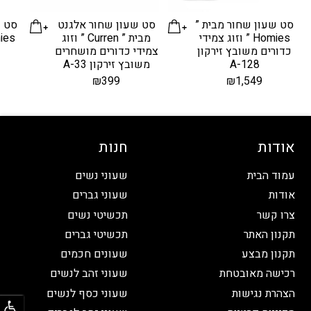
סט שעון שחור מבית ”
סט שעון שחור אלגנט
סט ש
Homies ” וזוג צמידי
מבית ” Curren ” וזוג
כדורים משובץ זירקון
צמידי כדורים מושחרים
A-128
משובץ זירקון A-33
₪
399
₪
1,549
אודות
חנות
עמוד הבית
שעוני נשים
אודות
שעוני גברים
צרו קשר
תכשיטי נשים
תקנון האתר
תכשיטי גברים
תקנון מבצע
שעונים חכמים
רכישה מאובטחת
שעוני זהב לנשים
פתח
הצהרת נגישות
שעוני כסף לנשים