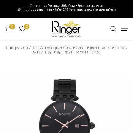
חזרה למעלה
Skip to Conten
יום אהבה כבר כאן! • קבלו 30% הנחה על כל האתר! 🤍
משלוח חינם עד הבית בהזמנה מעל 249 ש"ח! • מתנה שווה בכל קנייה! 🎁
0
0
הרשימה של
עמוד הבית
/
סטים שעונים וצמידים
/
סט שעון וצמיד לגברים
/ סט שעון שחור
מבית ” Homies “וצמיד קשת קשיח A-137
Add wishlist