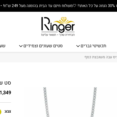
🤍
משלוח חינם עד הבית בהזמנה מעל 249 ש"ח! • מתנה שווה בכל קנייה! 🎁
תכשיטי גברים
סטים שעונים וצמידים
שעו
יס עבה משובצת כסף
כמות סט
סט שר
1,349
צבע: