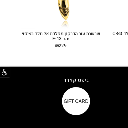
C-8
שרשרת עור הדרקון מפלדת אל חלד בציפוי
זהב E-13
₪
229
פתח
גיפט קארד
GIFT CARD