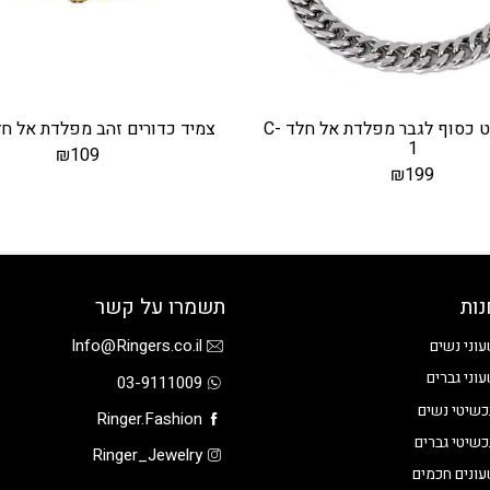
צמיד גורמט כסוף לגבר מפלדת אל חלד C-
צמיד כדורים זהב מפלדת אל חלד 3
1
₪
109
₪
199
נות
תשמרו על קשר
Info@Ringers.co.il
וני נשים
וני גברים
03-9111009
שיטי נשים
Ringer.Fashion
שיטי גברים
Ringer_Jewelry
ונים חכמים