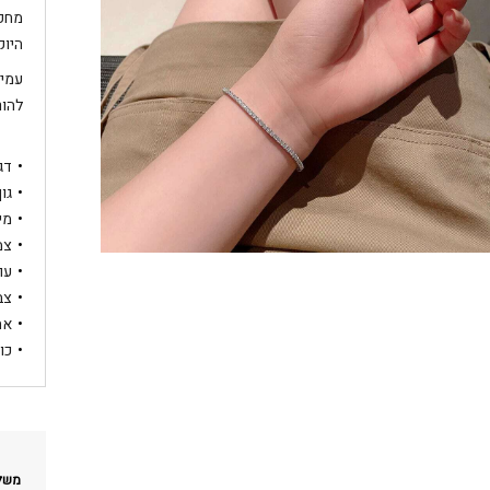
מחפש
היוק
עמיד
להור
דג
גו
מיד
צמיד
עובי:
צב
אח
כו
משלו