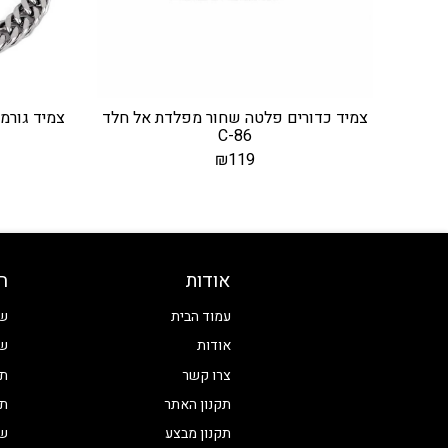
צמיד כדורים פלטה שחור מפלדת אל חלד
C-86
₪
119
אודות
ח
עמוד הבית
שע
אודות
שע
צרו קשר
תכ
תקנון האתר
תכ
תקנון מבצע
שע