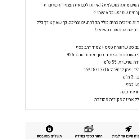
ים מתנה מושלמת?! אירגנו לכם את הצמיד והשרשרת
רתית שתרגש כל אישה! ♡
ות מירבית במים כולל מקלחת, ים ובריכה. כך שאין צורך כלל
יד את השרשרת והצמיד!
ם: סט שרשרת טניס + צמיד זהב כסף
ף השרשרת והצמיד: כסף אמיתי טהור 925
ה שרשרת: 55 ס”מ
: ניתן לבחירה: 16\17\18\19
 3 מ”מ
ע: כסף
ריות: שנה
לל אריזה מקורית מהודרת
ח חינם עד לבית
החזר כספי במידה
תשלום מאובטח