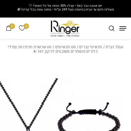
חזרה למעלה
Skip to Conten
יום אהבה כבר כאן! • קבלו 30% הנחה על כל האתר! 🤍
משלוח חינם עד הבית בהזמנה מעל 249 ש"ח! • מתנה שווה בכל קנייה! 🎁
0
0
הרשימה של
עמוד הבית
/
תכשיטי גברים
/
סט תכשיטים
/ סט שרשרת חנית וזוג צמידי
כדורים מושחרים משובצים זירקון A-161
Add wishlist