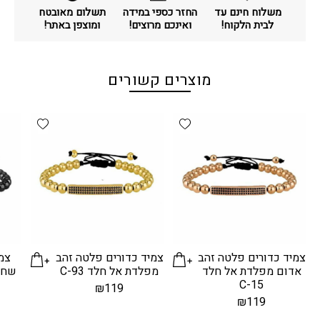
משלוח חינם עד
החזר כספי במידה
תשלום מאובטח
לבית הלקוח!
ואינכם מרוצים!
ומוצפן באתר!
מוצרים קשורים
d wishlist
Add wishlist
צמיד כדורים פלטה זהב
צמיד כדורים פלטה זהב
צמי
אדום מפלדת אל חלד
מפלדת אל חלד C-93
שחו
C-15
₪
119
₪
119