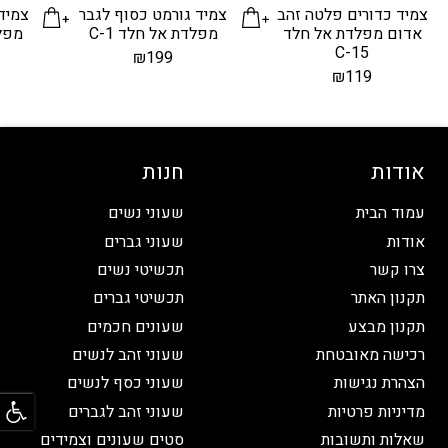
צמיד כדורים פלטה זהב
צמיד גורמט כסוף לגבר
צמיד
אדום מפלדת אל חלד
מפלדת אל חלד C-1
מפלד
C-15
₪
199
₪
119
אודות
חנות
עמוד הבית
שעוני נשים
אודות
שעוני גברים
צרו קשר
תכשיטי נשים
תקנון האתר
תכשיטי גברים
תקנון מבצע
שעונים חכמים
רכישה מאובטחת
שעוני זהב לנשים
הצהרת נגישות
שעוני כסף לנשים
פתח
מדיניות פרטיות
שעוני זהב לגברים
שאלות ותשובות
סטים שעונים וצמידים