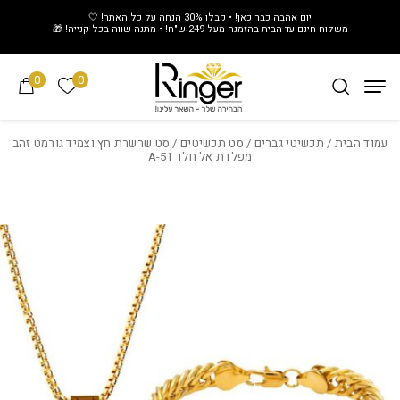
חזרה למעלה
Skip to Conten
יום אהבה כבר כאן! • קבלו 30% הנחה על כל האתר! 🤍
משלוח חינם עד הבית בהזמנה מעל 249 ש"ח! • מתנה שווה בכל קנייה! 🎁
0
0
הרשימה של
עמוד הבית
/
תכשיטי גברים
/
סט תכשיטים
/ סט שרשרת חץ וצמיד גורמט זהב
מפלדת אל חלד A-51
Add wishlist