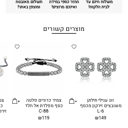
משלוח חינם עד
החזר כספי במידה
תשלום מאובטח
לבית הלקוח!
ואינכם מרוצים!
ומוצפן באתר!
מוצרים קשורים
d wishlist
Add wishlist
זוג עגילי תילתן
צמיד כדורים פלטה
צמי
משובצים זירקון מכסף
כסף מפלדת אל חלד
כס
L-6
C-88
זירקו
₪
119
₪
149