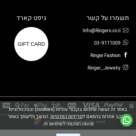
תשמרו על קשר
גיפט קארד
Info@Ringers.co.il
03-9111009
GIFT CARD
Ringer.Fashion
Ringer_Jewelry
באתר זה נעשה שימוש בקבצי עוגיות (cookies) ובטכנולוגיות
מעקב אחרות בהתאם ל
מדיניות הפרטיות
. המשך גלישתך באתר
פותח על ידי מתת טכנולוגיות בע"מ
מהווה הסכמה לשימוש זה.