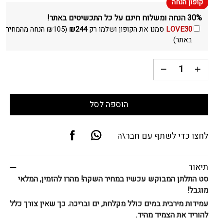
30% הנחה ומשלוח חינם על כל התכשיטים באתר!
LOVE30
סמנו את הקופון ושלמו רק
244
₪
(
105
₪
הנחה מהמחיר
באתר)
הוספה לסל
לחצו כדי לשתף עם חבר\ה
תיאור
סט התלתן המבוקש עכשיו במחיר השקה! מהרו להזמין, המלאי
מוגבל!
עמידות מירבית במים כולל מקלחת, ים ובריכה. כך שאין צורך כלל
להוריד את הצמיד מהיד.