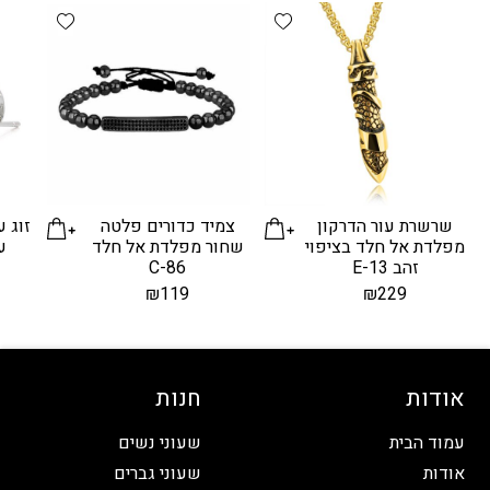
d wishlist
Add wishlist
שרשרת עור הדרקון
צמיד כדורים פלטה
זוג ע
מפלדת אל חלד בציפוי
שחור מפלדת אל חלד
עי
זהב E-13
C-86
₪
119
₪
229
אודות
חנות
עמוד הבית
שעוני נשים
אודות
שעוני גברים