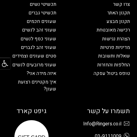
צרו קשר
תכשיטי נשים
תקנון האתר
תכשיטי גברים
תקנון מבצע
שעונים חכמים
רכישה מאובטחת
שעוני זהב לנשים
הצהרת נגישות
שעוני כסף לנשים
מדיניות פרטיות
שעוני זהב לגברים
שאלות ותשובות
סטים שעונים וצמידים
פתח
החלפות והחזרות
שעוני מרובעים לנשים
טופס ביטול עסקה
איזה מידה אני?
איך מקטינים רצועת
שעון?
תשמרו על קשר
גיפט קארד
Info@Ringers.co.il
03-9111009