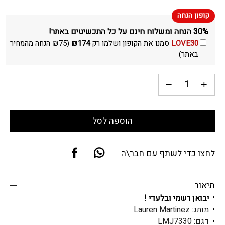
30% הנחה ומשלוח חינם על כל התכשיטים באתר!
LOVE30
סמנו את הקופון ושלמו רק
174
₪
(
75
₪
הנחה מהמחיר
באתר)
הוספה לסל
לחצו כדי לשתף עם חבר\ה
תיאור
יבואן רשמי ובלעדי !
מותג: Lauren Martinez
דגם: LMJ7330