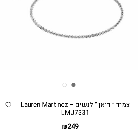
כמות צמיד " דיאן " לנשים - Lauren Martinez LMJ7331
hlist
צמיד ” דיאן ” לנשים – Lauren Martinez
LMJ7331
₪
249