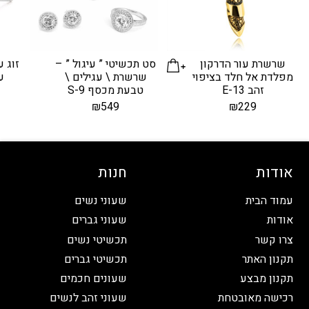
שרשרת עור הדרקון
סט תכשיטי ” עיגול ” –
זוג ע
מפלדת אל חלד בציפוי
שרשרת \ עגילים \
עי
זהב E-13
טבעת מכסף S-9
₪
549
₪
229
אודות
חנות
עמוד הבית
שעוני נשים
אודות
שעוני גברים
צרו קשר
תכשיטי נשים
תקנון האתר
תכשיטי גברים
תקנון מבצע
שעונים חכמים
רכישה מאובטחת
שעוני זהב לנשים