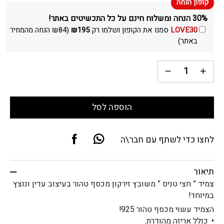
30% הנחה ומשלוח חינם על כל התכשיטים באתר!
LOVE30
סמנו את הקופון ושלמו רק
195
₪
(
84
₪
הנחה מהמחיר
באתר)
הוספה לסל
לחצו כדי לשתף עם חבר\ה
תיאור
צמיד ” חצי טניס ” משובץ זירקון מכסף טהור בעיצוב עדין ונוצץ
במיוחד!
הצמיד עשוי מכסף טהור 925!
כולל אריזה מהודרת.