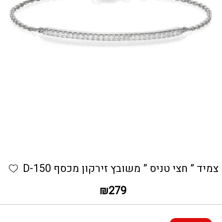
כמות צמיד " חצי טניס " משובץ זירקון מכסף D-150
hlist
צמיד ” חצי טניס ” משובץ זירקון מכסף D-150
₪
279