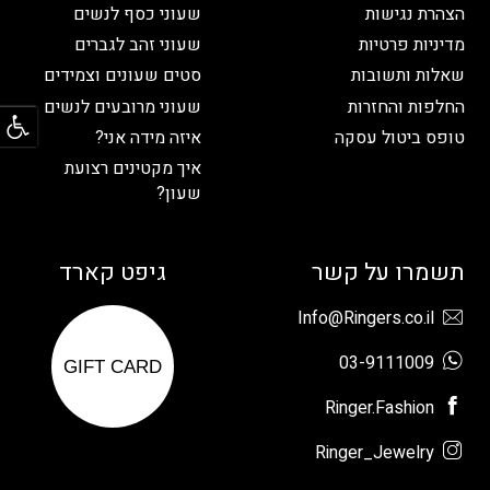
הצהרת נגישות
שעוני כסף לנשים
מדיניות פרטיות
שעוני זהב לגברים
שאלות ותשובות
סטים שעונים וצמידים
פתח
החלפות והחזרות
שעוני מרובעים לנשים
טופס ביטול עסקה
איזה מידה אני?
איך מקטינים רצועת
שעון?
תשמרו על קשר
גיפט קארד
Info@Ringers.co.il
03-9111009
GIFT CARD
Ringer.Fashion
Ringer_Jewelry