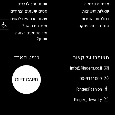
מדיניות פרטיות
שעוני זהב לגברים
שאלות ותשובות
סטים שעונים וצמידים
פתח
החלפות והחזרות
שעוני מרובעים לנשים
טופס ביטול עסקה
איזה מידה אני?
איך מקטינים רצועת
שעון?
תשמרו על קשר
גיפט קארד
Info@Ringers.co.il
03-9111009
GIFT CARD
Ringer.Fashion
Ringer_Jewelry