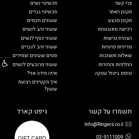
צרו קשר
תכשיטי נשים
תקנון האתר
תכשיטי גברים
תקנון מבצע
שעונים חכמים
רכישה מאובטחת
שעוני זהב לנשים
הצהרת נגישות
שעוני כסף לנשים
מדיניות פרטיות
שעוני זהב לגברים
שאלות ותשובות
סטים שעונים וצמידים
פתח
החלפות והחזרות
שעוני מרובעים לנשים
טופס ביטול עסקה
איזה מידה אני?
איך מקטינים רצועת
שעון?
תשמרו על קשר
גיפט קארד
Info@Ringers.co.il
03-9111009
GIFT CARD