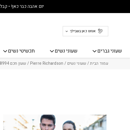
חזרה למעלה
Skip to Conten
יום אהבה כבר כאן! • קבלו 30% הנחה על כל האתר! 
אנחנו כאן בשבילך
שעוני גברים
שעוני נשים
תכשיטי נשים
עמוד הבית
/
שעוני נשים
/
Pierre Richardson
/ שעון חכם Pierre Richardson Smart PRT8994 + רצועה ומטען מתנה!