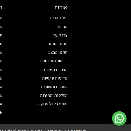
אודות
ח
עמוד הבית
שע
אודות
שע
צרו קשר
תכ
תקנון האתר
תכ
תקנון מבצע
שע
רכישה מאובטחת
שע
הצהרת נגישות
שע
מדיניות פרטיות
שע
שאלות ותשובות
סט
החלפות והחזרות
שע
טופס ביטול עסקה
אי
אי