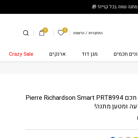
0
0
הרשימה שלי
התחברות
/
הרשמה
נים חכמים
מגן דוד
ארנקים
Crazy Sale
Pierre Richa + רצועה ומטען מתנה!
שעון חכם Pierre Richardson Smart PRT8994
עה ומטען מתנה!