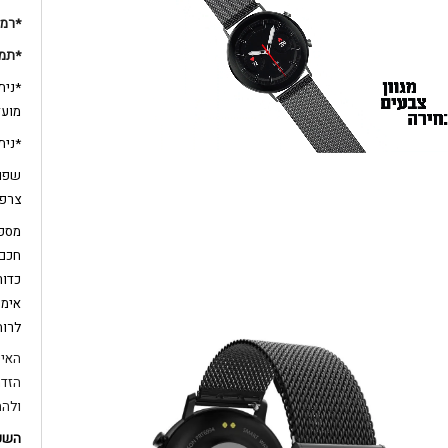
*רמק
*תמי
*נית
מועד
*נית
שפות
צרפת
מספר
חכם:
כדור
אימו
לרוח
האיכ
ולהת
השעו