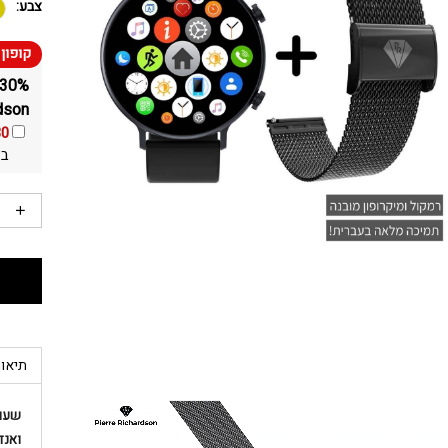
צבע:
dson
30
בא
תיאור
שעון
ואנד