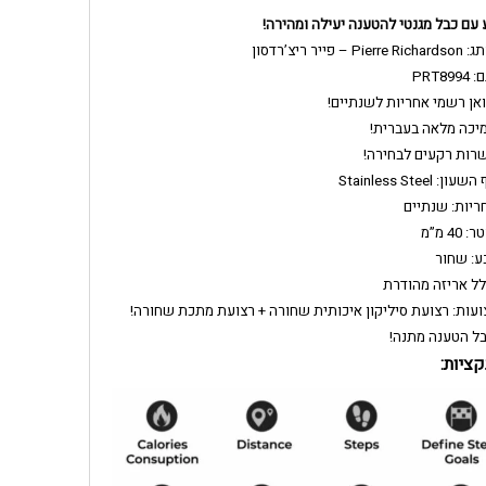
 עם כבל מגנטי להטענה יעילה ומהירה!
Pierre Ri – פייר ריצ’רדסון
PRT8994
ואן רשמי אחריות לשנתיים!
יכה מלאה בעברית!
רות רקעים לבחירה!
שעון: Stainless Steel
ריות: שנתיים
: 40 מ”מ
ע: שחור
לל אריזה מהודרת
ועות: רצועת סיליקון איכותית שחורה + רצועת מתכת שחורה!
ל הטענה מתנה!
ציות: