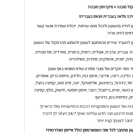
ול מובנה + מיקרופון מובנה!
כה מלאה בעברית ווצאפ בעברית!
ן לחייג מהשעון ולנהל ממנו שיחות. יכולת שמירת אנשי קשר
פים לחיוג מהיר.
ן להעביר שירים מהמחשב לשעון ולשמוע מהרמקול של השעון.
: עברית, ערבית, אנגלית, רוסית, גרמנית, ספרדית, פורטוגזית,
ית, יפנית, איטלקית, פולנית, תאילנדית
 חסר תקדים של מצבי ספורט שלא תמצאו באף שעון
 הליכה, ריצה, אירובי, אימון כוח, הליכון, טיפוס הרים, אופניים,
סל, כדורגל, בדמינטון, אליפטיקל, יוגה, פינג פונג, קפיצה בחבל,
ן כושר, טניס, בייסבול, רוגבי, אימון חופשי, חישוק, גולף, קפיצה
ק, כפיפות בטן, כדורעף.
ות של השעון והפונקציות הרבות והחדשניות שלו יביאו לך
הזדמנות לרכוש חבר חדש שילווה אותך 24/7 ויעזור לך להכיר
חבר לעצמך קצת יותר.
ן מתחבר לכל סוגי הסמארטפון כולל אייפון ואנדרואיד!