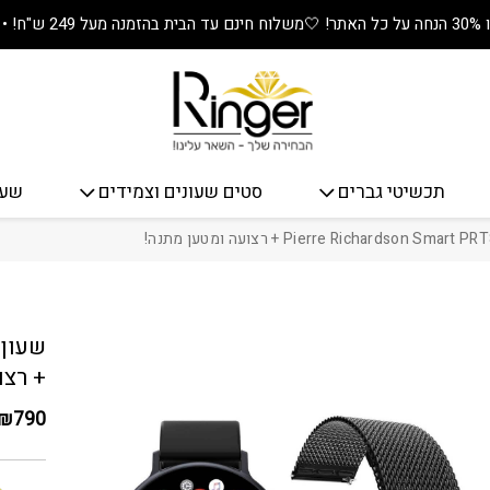
🤍
משלוח חינם עד הבית בהזמנה מעל 249 ש"ח! • מתנה שווה בכל קנייה! 🎁
תכשיטי גברים
סטים שעונים וצמידים
שעו
כמות שעון חכם rdson Smart PRT8994
+ רצו
₪
790