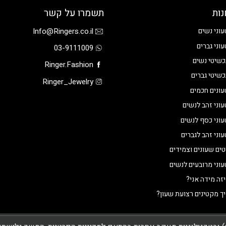
נות
תשמרו על קשר
Info@Ringers.co.il
וני נשים
וני גברים
03-9111009
שיטי נשים
Ringer.Fashion
שיטי גברים
Ringer_Jewelry
ונים חכמים
וני זהב לנשים
וני כסף לנשים
וני זהב לגברים
ים שעונים וצמידים
וני מרובעים לנשים
זה מידה אני?
ך מקטינים רצועת שעון?