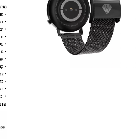
מגיע
מותג: chardson
דגם: 
יב
תמ
עש
גוף ה
אח
קוטר
צב
כו
רצ
כב
פונק