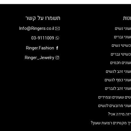
נות
תשמרו על קשר
Info@Ringers.co.il
וני נשים
וני גברים
03-9111009
שיטי נשים
Ringer.Fashion
שיטי גברים
Ringer_Jewelry
ונים חכמים
וני זהב לנשים
וני כסף לנשים
וני זהב לגברים
ים שעונים וצמידים
וני מרובעים לנשים
זה מידה אני?
ך מקטינים רצועת שעון?