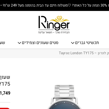
🤍
משלוח חינם עד הבית בהזמנה מעל 249 ש"ח! • מתנה שווה בכל קנייה! 🎁
תכשיטי גברים
סטים שעונים וצמידים
שעו
Tayroc London TY1
כמות שעון יד 
Y175
1,749