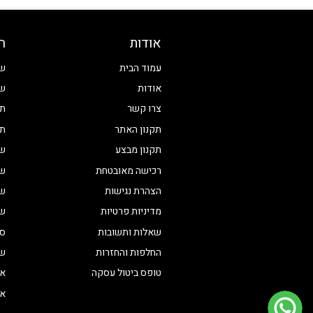
אודות
ח
עמוד הבית
שע
אודות
שע
צרו קשר
תכ
תקנון האתר
תכ
תקנון מבצע
שע
רכישה מאובטחת
שע
הצהרת נגישות
שע
מדיניות פרטיות
שע
שאלות ותשובות
סט
החלפות והחזרות
שע
טופס ביטול עסקה
אי
אי