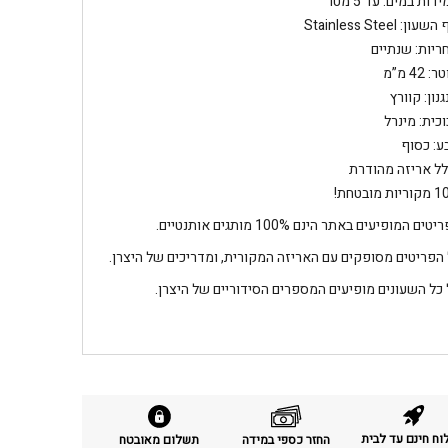
דות במים: עד 5 מטר
שעון: Stainless Steel
ריות: שנתיים
: 42 מ”מ
נון: קוורץ
וכית: מינרל
ע: כסוף
לל אריזה מהודרת
מובטחת!
טים המופיעים באתר הינם 100% מותגים אותנטיים.
 הפריטים מסופקים עם האריזה המקורית, ומדריכים של היצרן.
 כל השעונים מופיעים המספרים הסידוריים של היצרן.
ח חינם עד לבית
החזר כספי במידה
תשלום מאובטח