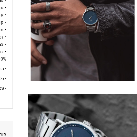
עמי
גוף ה
אח
קוטר
מנג
זכ
צב
כו
100% מקוריות 
• הפרי
• כל
• על
משלו