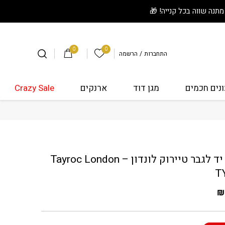
0
0
הרשימה שלי
התחברות
/
הרשמה
נים חכמים
מגן דוד
ארנקים
Crazy Sale
לגבר טיירוק לונדון - Tayroc London TY175
שעון יד לגבר טיירוק לונדון – Tayroc London
T
₪