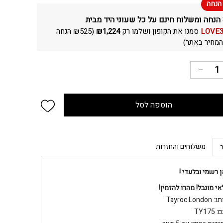
LOVE
סמנו את הקופון ושלמו רק
1,224
₪
(
525
₪
הנחה
מחיר באתר)
 wishlist
הוספה לסל
משלוחים והחזרות
ן רשמי ובלעדי !
י מוגבל! מהרו להזמין!
Tayroc Londo
TY175