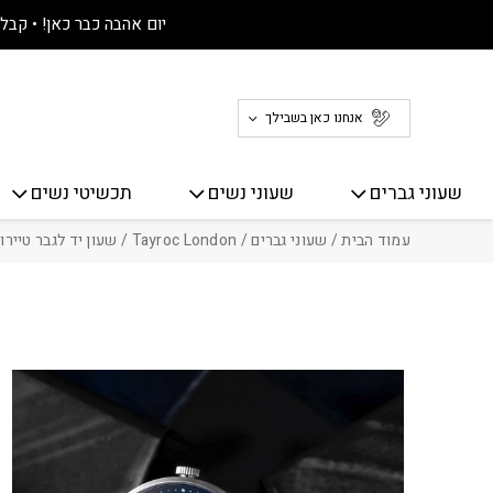
חזרה למעלה
Skip to Conten
יום אהבה כבר כאן! • קבלו 30% הנחה על כל האתר! 
אנחנו כאן בשבילך
שעוני גברים
שעוני נשים
תכשיטי נשים
עמוד הבית
/
שעוני גברים
/
Tayroc London
/ שעון יד לגבר טיירוק לונדון – 75