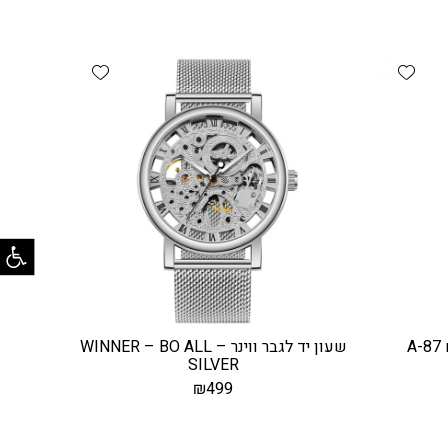
Add wishlist
Add wishlist
פתח
שעון יד לגבר ווינר – WINNER – BO ALL
SILVER
₪
499