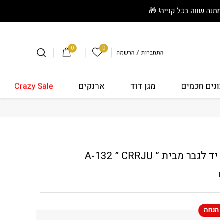
0
0
הרשימה שלי
התחברות
/
הרשמה
נים חכמים
מגן דוד
ארנקים
Crazy Sale
 לגבר מבית " A-132 " CRRJU
לגבר מבית ” A-132 ” CRRJU