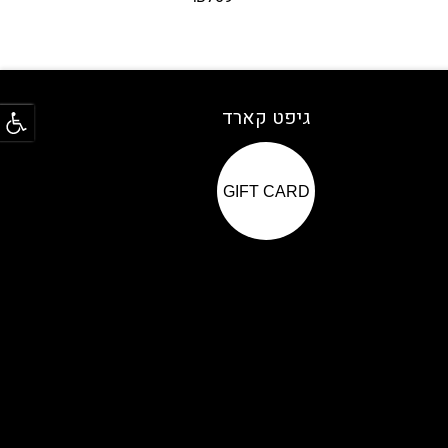
פתח
גיפט קארד
GIFT CARD