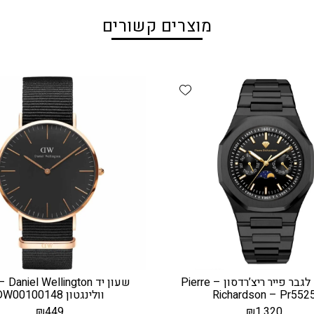
מוצרים קשורים
Add wishlist
שעון יד לגבר פייר ריצ’רדסון – Pierre
שעון יד 
Richardson – Pr552
וולינגטון DW00100148
₪
449
₪
1,320