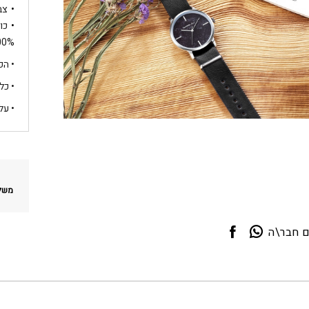
צב
כו
100% מקוריות 
• הפרי
• כל
• על
משלו
ם חבר\ה