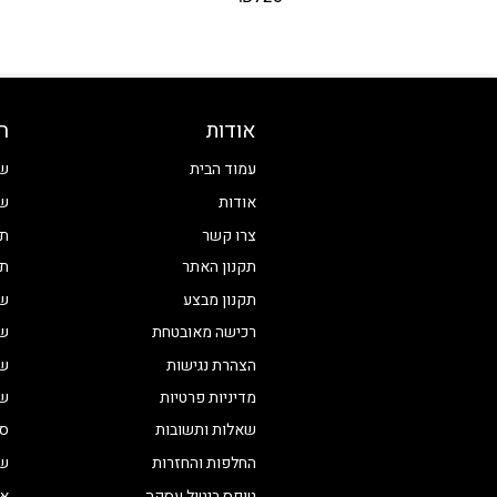
אודות
ח
עמוד הבית
שע
אודות
שע
צרו קשר
תכ
תקנון האתר
תכ
תקנון מבצע
שע
רכישה מאובטחת
שע
הצהרת נגישות
שע
מדיניות פרטיות
שע
שאלות ותשובות
סט
החלפות והחזרות
שע
טופס ביטול עסקה
אי