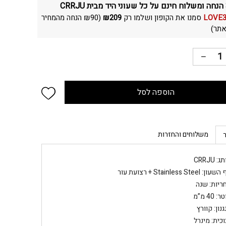
C
LOVE
סמנו את הקופון ושלמו רק
209
₪
(
90
₪
הנחה מהמחיר
תר)
 wishlist
הוספה לסל
משלוחים והחזרות
: CRRJU
ון: Stainless Steel + רצועת עור
ריות: שנה
: 40 מ”מ
נון: קוורץ
וכית: מינרל