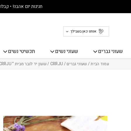
חזרה למעלה
Skip to Conten
חגיגות יום אהבה! • קבלו 30% הנחה על כל האתר! 🤍
אנחנו כאן בשבילך
שעוני גברים
שעוני נשים
תכשיטי נשים
עמוד הבית
/
שעוני גברים
/
CRRJU
/ שעון יד לגבר מבית ” A-132 ” CRRJU