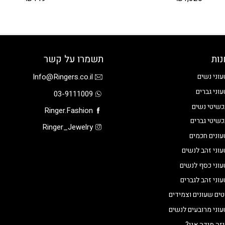
נות
תשמרו על קשר
Info@Ringers.co.il
וני נשים
וני גברים
03-9111009
שיטי נשים
Ringer.Fashion
שיטי גברים
Ringer_Jewelry
ונים חכמים
וני זהב לנשים
וני כסף לנשים
וני זהב לגברים
ים שעונים וצמידים
וני מרובעים לנשים
זה מידה אני?