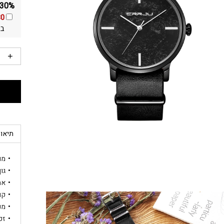
30% הנחה ומשלוח חינם על כל שעוני היד מבית RRJU
30
בא
תיאור
מותג
גוף השע
אח
קוטר
מנג
זכ