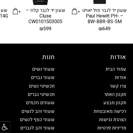
שעון יד לגבר פול יאויט
שעון יד לגבר קלוז –
שעון
14G
Cluse
– Paul Hewitt PH-
CW0101503005
BW-BBR-BS-5M
₪
599
₪
649
אודות
חנות
עמוד הבית
שעוני נשים
אודות
שעוני גברים
צרו קשר
תכשיטי נשים
תקנון האתר
תכשיטי גברים
תקנון מבצע
שעונים חכמים
רכישה מאובטחת
שעוני זהב לנשים
הצהרת נגישות
שעוני כסף לנשים
פתח
מדיניות פרטיות
שעוני זהב לגברים