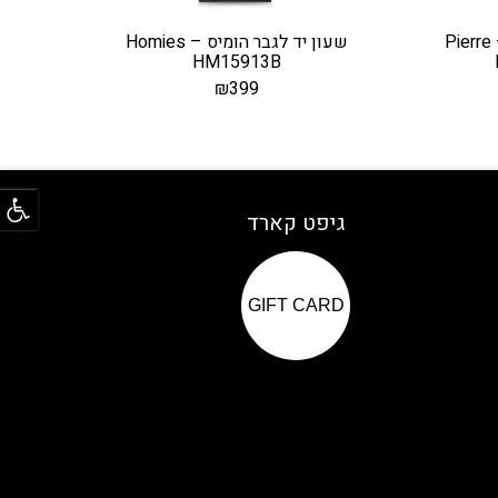
שעון יד לגבר פייר ריצ’רדסון – Pierre
שעון יד לגבר הומיס – Homies
HM15913B
₪
399
פתח
גיפט קארד
GIFT CARD