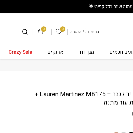
0
0
הרשימה שלי
התחברות
/
הרשמה
נים חכמים
מגן דוד
ארנקים
Crazy Sale
Lauren Martinez M8 + רצועת עור מתנה!
שעון יד לגבר – Lauren Martinez M8175 +
 עור מתנה!