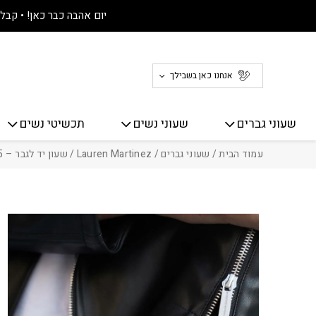
חזרה למעלה
Skip to Conten
יום אהבה כבר כאן! • קבלו 30% הנחה על כל האתר! 
אנחנו כאן בשבילך
שעוני גברים
שעוני נשים
תכשיטי נשים
עמוד הבית
/
שעוני גברים
/
Lauren Martinez
/ שעון יד לגבר – Lauren Martinez M8175 + רצועת עור מתנה!