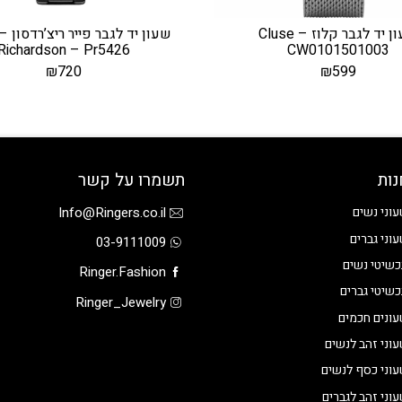
שעון יד לגבר קלוז – Cluse
Richardson – Pr5426
CW0101501003
₪
720
₪
599
נות
תשמרו על קשר
Info@Ringers.co.il
וני נשים
וני גברים
03-9111009
שיטי נשים
Ringer.Fashion
שיטי גברים
Ringer_Jewelry
ונים חכמים
וני זהב לנשים
וני כסף לנשים
וני זהב לגברים