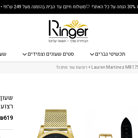
🤍
משלוח חינם עד הבית בהזמנה מעל 249 ש"ח! • מתנה שווה בכל קנייה! 🎁
תכשיטי גברים
סטים שעונים וצמידים
שעו
כמות שעון יד לגבר - 175
רצועת
₪
619