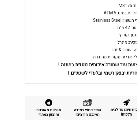
M8175
דות במים: ATM 5
שעון: Stainless Steel
: 42 מ”מ
נון: קוורץ
וכית: מינרל
ע: שחור & זהב
לל אריזה מקורית מהודרת
ועת עור שחורה איכותית נוספת במתנה !
ריות יבואן רשמי ובלעדי לשנתיים !
ח חינם עד לבית
החזר כספי במידה
תשלום מאובטח
הלקוח!
ואינכם מרוצים!
ומוצפן באתר!