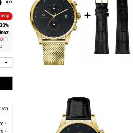
צבע:
inez
30
בא
תיאור
יב
מותג: z