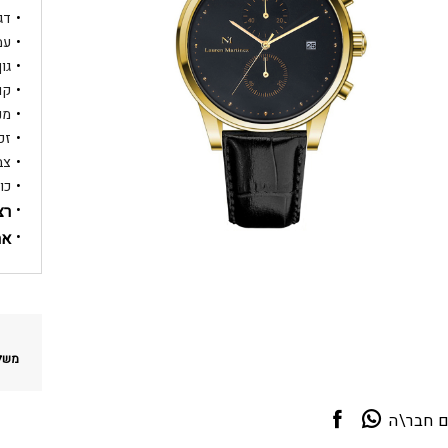
דגם: 
עמי
גוף ה
קוטר
מנג
זכ
צב
כו
רצ
אח
משלו
ם חבר\ה