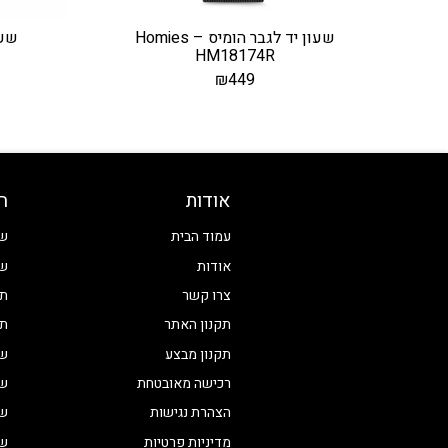
שעון יד לגבר הומיס – Homies
HM18174R
₪
449
אודות
ח
עמוד הבית
שע
אודות
שע
צרו קשר
תכ
תקנון האתר
תכ
תקנון מבצע
שע
רכישה מאובטחת
שע
הצהרת נגישות
שע
מדיניות פרטיות
שע