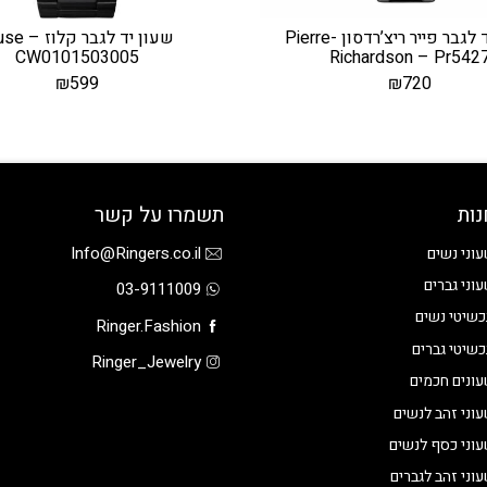
שעון יד לגבר פייר ריצ’רדסון -Pierre
שעון יד לגבר ק
CW0101503005
Richardson – Pr542
₪
599
₪
720
נות
תשמרו על קשר
Info@Ringers.co.il
וני נשים
וני גברים
03-9111009
שיטי נשים
Ringer.Fashion
שיטי גברים
Ringer_Jewelry
ונים חכמים
וני זהב לנשים
וני כסף לנשים
וני זהב לגברים