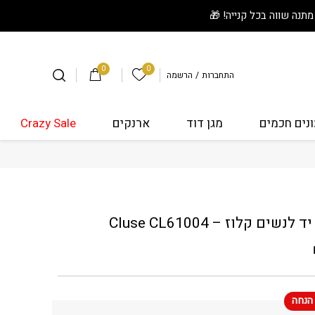
0
0
הרשימה שלי
התחברות
/
הרשמה
נים חכמים
מגן דוד
ארנקים
Crazy Sale
 לנשים קלוז - Cluse CL61004
לנשים קלוז – Cluse CL61004