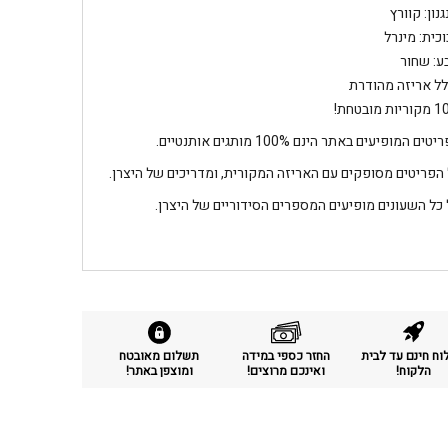
נון: קוורץ
וכית: מינרל
ע: שחור
לל אריזה מהודרת
מובטחת!
טים המופיעים באתר הינם 100% מותגים אותנטיים.
 הפריטים מסופקים עם האריזה המקורית, ומדריכים של היצרן.
 כל השעונים מופיעים המספרים הסידוריים של היצרן.
ח חינם עד לבית
החזר כספי במידה
תשלום מאובטח
הלקוח!
ואינכם מרוצים!
ומוצפן באתר!