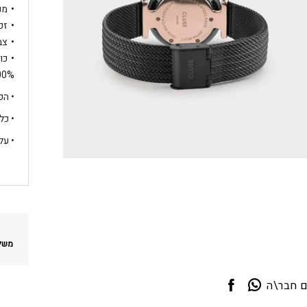
מנג
זכ
צב
כו
100% מקוריות 
• הפרי
• כל
• על
משלו
ם חבר\ה