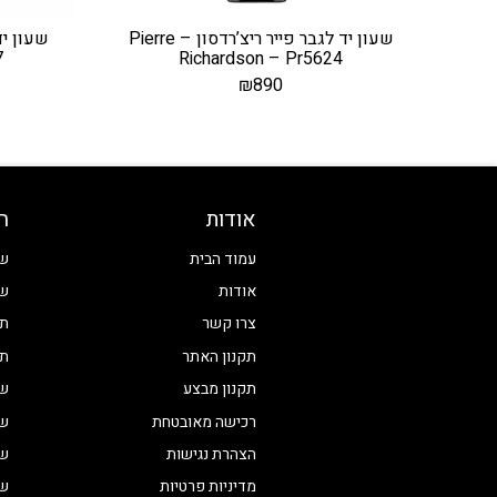
שעון יד לגבר פייר ריצ’רדסון – Pierre
7
Richardson – Pr5624
₪
890
אודות
ח
עמוד הבית
שע
אודות
שע
צרו קשר
תכ
תקנון האתר
תכ
תקנון מבצע
שע
רכישה מאובטחת
שע
הצהרת נגישות
שע
מדיניות פרטיות
שע