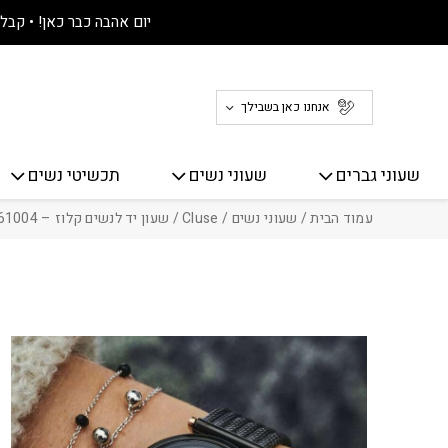
חזרה למעלה
Skip to Conten
יום אהבה כבר כאן! • קבלו 30% הנחה על כל האתר! 
אנחנו כאן בשבילך
שעוני גברים
שעוני נשים
תכשיטי נשים
עמוד הבית
/
שעוני נשים
/
Cluse
/ שעון יד לנשים קלוז – Cluse CL61004