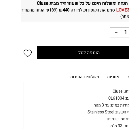
C
LOVE
סמנו את הקופון ושלמו רק
440
₪
(
189
₪
הנחה מהמחיר
תר)
 wishlist
הוספה לסל
אחריות
משלוחים והחזרות
: Cluse
CL61004
דות במים: עד 3 מטר
שעון: Stainless Steel
ריות: שנתיים
: 33 מ”מ