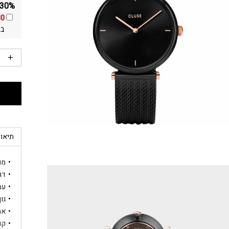
30% הנחה ומשלוח חינם על כל שעוני היד מבית luse
30
בא
תיאור
מותג
דגם: 
עמי
גוף ה
אח
קוטר