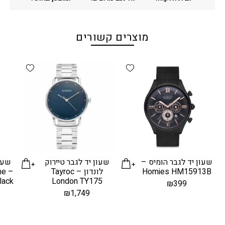
מוצרים קשורים
d wishlist
Add wishlist
שעון יד לגבר הומיס –
שעון יד לגבר טיירוק
שעון
Homies HM15913B
לונדון – Tayroc
he
lack
London TY175
₪
399
₪
1,749