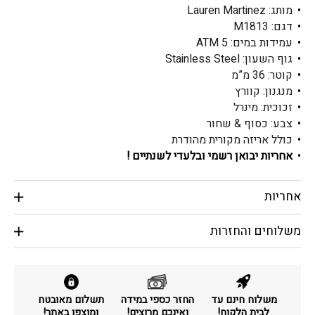
מותג: Lauren Martinez
דגם: M1813
עמידות במים: ATM 5
גוף השעון: Stainless Steel
קוטר: 36 מ”מ
מנגנון: קוורץ
זכוכית: מינרל
צבע: כסוף & שחור
כולל אריזה מקורית מהודרת
אחריות יבואן רשמי ובלעדי לשנתיים !
אחריות
משלוחים והחזרות
משלוח חינם עד
החזר כספי במידה
תשלום מאובטח
לבית הלקוח!
ואינכם מרוצים!
ומוצפן באתר!