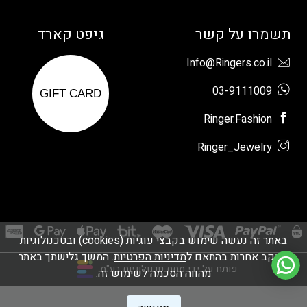
תשמרו על קשר
גיפט קארד
Info@Ringers.co.il
03-9111009
GIFT CARD
Ringer.Fashion
Ringer_Jewelry
באתר זה נעשה שימוש בקבצי עוגיות (cookies) ובטכנולוגיות
מעקב אחרות בהתאם ל
מדיניות הפרטיות
. המשך גלישתך באתר
פותח על ידי מתת טכנולוגיות בע"מ
מהווה הסכמה לשימוש זה.