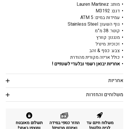
מותג: Lauren Martinez
דגם: M3192
עמידות במים: ATM 5
גוף השעון: Stainless Steel
קוטר: 38 מ”מ
מנגנון: קוורץ
זכוכית: מינרל
צבע: כסף & זהב
כולל אריזה מקורית מהודרת
אחריות יבואן רשמי ובלעדי לשנתיים !
אחריות
משלוחים והחזרות
משלוח חינם עד
החזר כספי במידה
תשלום מאובטח
לבית הלקוח!
ואינכם מרוצים!
ומוצפן באתר!