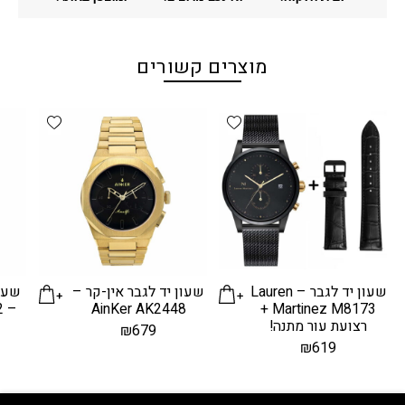
מוצרים קשורים
d wishlist
Add wishlist
שעון יד לגבר – Lauren
שעון יד לגבר אין-קר –
שעון
– Homies HS1512
AinKer AK2448
Martinez M8173 +
רצועת עור מתנה!
₪
679
₪
619