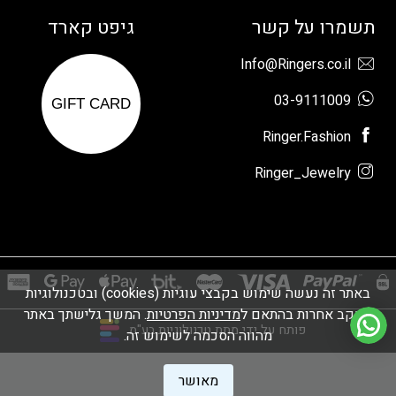
תשמרו על קשר
גיפט קארד
Info@Ringers.co.il
03-9111009
GIFT CARD
Ringer.Fashion
Ringer_Jewelry
באתר זה נעשה שימוש בקבצי עוגיות (cookies) ובטכנולוגיות
מעקב אחרות בהתאם ל
מדיניות הפרטיות
. המשך גלישתך באתר
פותח על ידי מתת טכנולוגיות בע"מ
מהווה הסכמה לשימוש זה.
מאושר